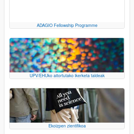
ADAGIO Fellowship Programme
UPV/EHUko aitortutako ikerketa taldeak
Ekoizpen zientifikoa