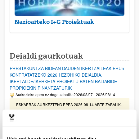
Nazioarteko I+G Proiektuak
Deialdi gaurkotuak
PRESTAKUNTZA BIDEAN DAUDEN IKERTZAILEAK EHUn
KONTRATATZEKO 2026 I EZOHIKO DEIALDIA,
IKERTALDE/IKERKETA PROIEKTU BATEN BALIABIDE
PROPIOEKIN FINANTZATURIK
Aurkezteko epea ez dago zabalik: 2026/08/07 - 2026/08/14
ESKAERAK AURKEZTEKO EPEA 2026-08-14 ARTE ZABALIK.
UPV/EHUn Azpiegitura Zientifikoa eta Funts Bibliografikoak
erosi eta berritzeko laguntzak 2026
Izapide irekia