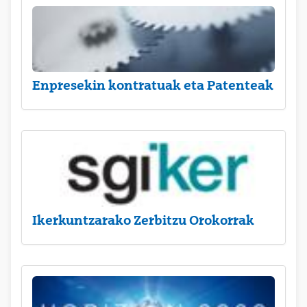
Enpresekin kontratuak eta Patenteak
Ikerkuntzarako Zerbitzu Orokorrak