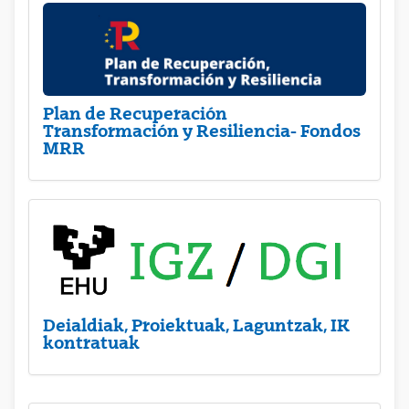
Plan de Recuperación
Transformación y Resiliencia- Fondos
MRR
Deialdiak, Proiektuak, Laguntzak, IK
kontratuak