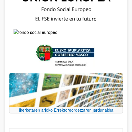
Ikerketaren arloko Errektoreordetzaren jardunaldia