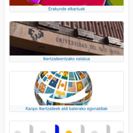
Erakunde elkartuak
Ikertzaileentzako ostatua
Kanpo Ikertzaileek aldi baterako egonaldiak