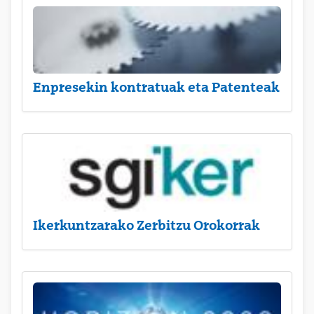
Enpresekin kontratuak eta Patenteak
Ikerkuntzarako Zerbitzu Orokorrak