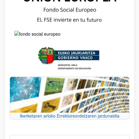
Ikerketaren arloko Errektoreordetzaren jardunaldia