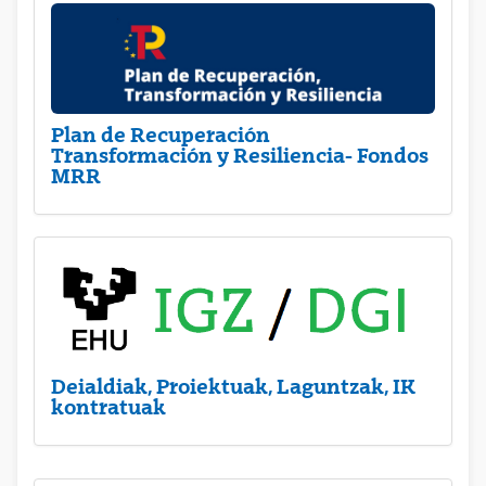
Plan de Recuperación
Transformación y Resiliencia- Fondos
MRR
Deialdiak, Proiektuak, Laguntzak, IK
kontratuak