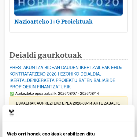
Nazioarteko I+G Proiektuak
Deialdi gaurkotuak
PRESTAKUNTZA BIDEAN DAUDEN IKERTZAILEAK EHUn
KONTRATATZEKO 2026 I EZOHIKO DEIALDIA,
IKERTALDE/IKERKETA PROIEKTU BATEN BALIABIDE
PROPIOEKIN FINANTZATURIK
Aurkezteko epea zabalik: 2026/08/07 - 2026/08/14
ESKAERAK AURKEZTEKO EPEA 2026-08-14 ARTE ZABALIK.
UPV/EHUn Azpiegitura Zientifikoa eta Funts Bibliografikoak
erosi eta berritzeko laguntzak 2026
Izapide irekia
Web orri honek cookieak erabiltzen ditu