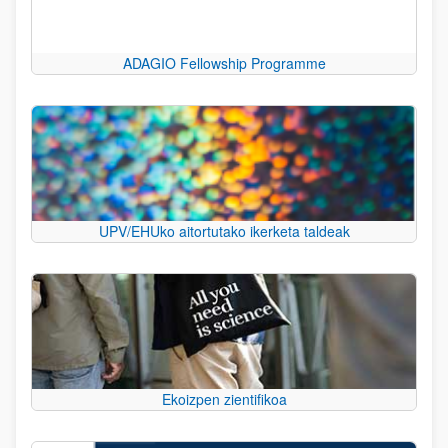
ADAGIO Fellowship Programme
UPV/EHUko aitortutako ikerketa taldeak
Ekoizpen zientifikoa