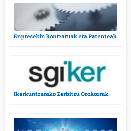
Enpresekin kontratuak eta Patenteak
Ikerkuntzarako Zerbitzu Orokorrak