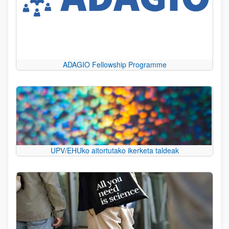
ADAGIO Fellowship Programme
UPV/EHUko aitortutako ikerketa taldeak