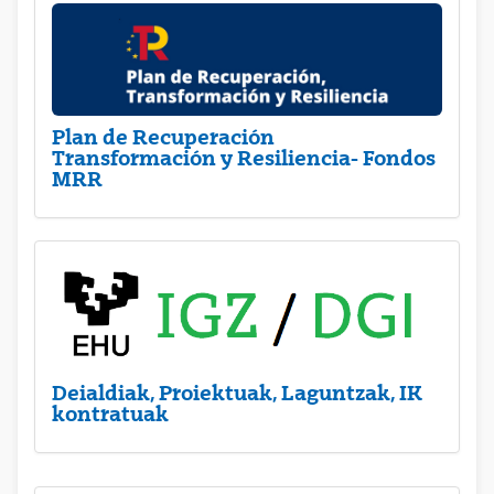
Plan de Recuperación
Transformación y Resiliencia- Fondos
MRR
Deialdiak, Proiektuak, Laguntzak, IK
kontratuak