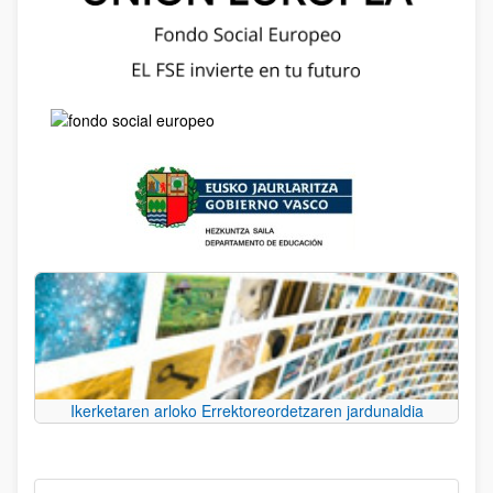
Ikerketaren arloko Errektoreordetzaren jardunaldia