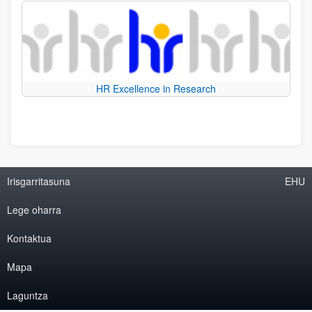
HR Excellence in Research
Irisgarritasuna
EHU
Lege oharra
Kontaktua
Mapa
Laguntza