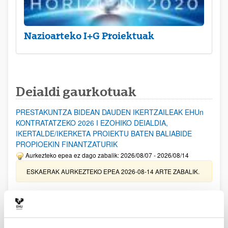
Nazioarteko I+G Proiektuak
Deialdi gaurkotuak
PRESTAKUNTZA BIDEAN DAUDEN IKERTZAILEAK EHUn
KONTRATATZEKO 2026 I EZOHIKO DEIALDIA,
IKERTALDE/IKERKETA PROIEKTU BATEN BALIABIDE
PROPIOEKIN FINANTZATURIK
Aurkezteko epea ez dago zabalik: 2026/08/07 - 2026/08/14
ESKAERAK AURKEZTEKO EPEA 2026-08-14 ARTE ZABALIK.
UPV/EHUn Azpiegitura Zientifikoa eta Funts Bibliografikoak
erosi eta berritzeko laguntzak 2026
Izapide irekia