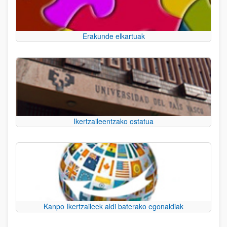
Erakunde elkartuak
Ikertzaileentzako ostatua
Kanpo Ikertzaileek aldi baterako egonaldiak