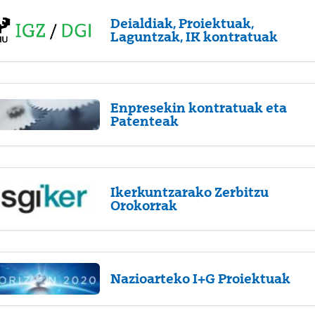
Deialdiak, Proiektuak,
Laguntzak, IK kontratuak
Enpresekin kontratuak eta
Patenteak
Ikerkuntzarako Zerbitzu
Orokorrak
Nazioarteko I+G Proiektuak