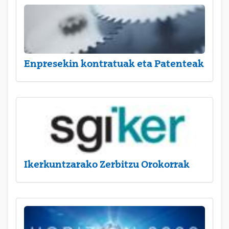
Enpresekin kontratuak eta Patenteak
Ikerkuntzarako Zerbitzu Orokorrak