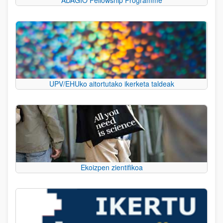
UPV/EHUko aitortutako ikerketa taldeak
Ekoizpen zientifikoa