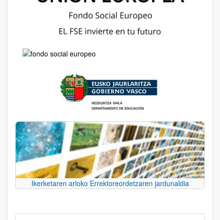
Ikerketaren arloko Errektoreordetzaren jardunaldia