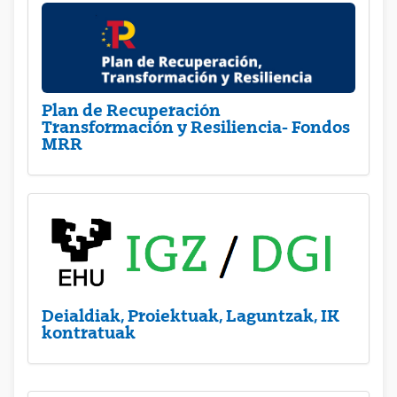
Plan de Recuperación
Transformación y Resiliencia- Fondos
MRR
Deialdiak, Proiektuak, Laguntzak, IK
kontratuak