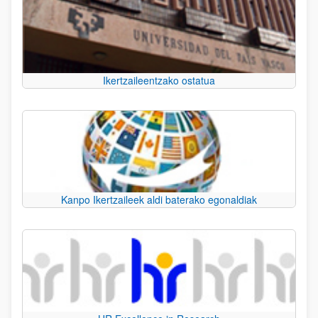
Ikertzaileentzako ostatua
Kanpo Ikertzaileek aldi baterako egonaldiak