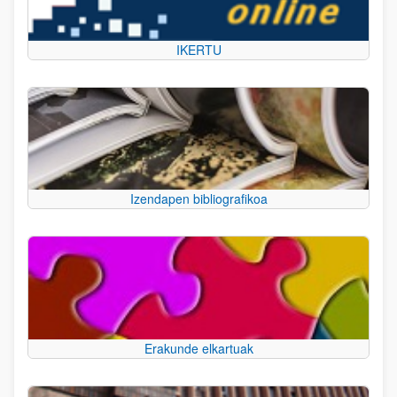
IKERTU
Izendapen bibliografikoa
Erakunde elkartuak