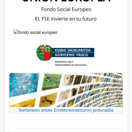
Ikerketaren arloko Errektoreordetzaren jardunaldia