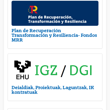
Plan de Recuperación
Transformación y Resiliencia- Fondos
MRR
Deialdiak, Proiektuak, Laguntzak, IK
kontratuak