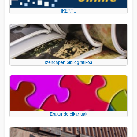
IKERTU
Izendapen bibliografikoa
Erakunde elkartuak