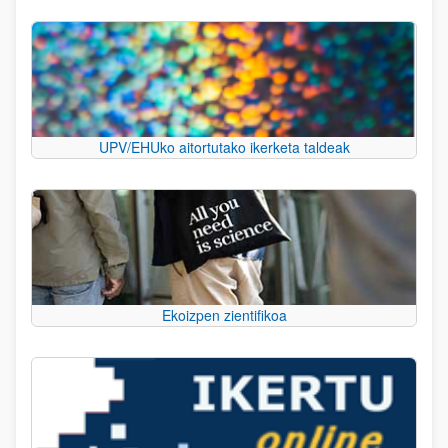
UPV/EHUko aitortutako ikerketa taldeak
Ekoizpen zientifikoa