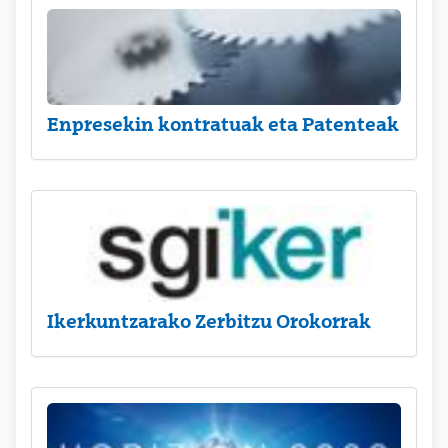
Enpresekin kontratuak eta Patenteak
Ikerkuntzarako Zerbitzu Orokorrak