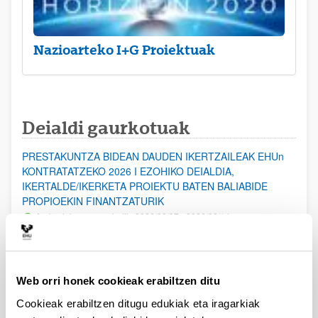
Nazioarteko I+G Proiektuak
Deialdi gaurkotuak
PRESTAKUNTZA BIDEAN DAUDEN IKERTZAILEAK EHUn
KONTRATATZEKO 2026 I EZOHIKO DEIALDIA,
IKERTALDE/IKERKETA PROIEKTU BATEN BALIABIDE
PROPIOEKIN FINANTZATURIK
Aurkezteko epea zabalik: 2026/08/07 - 2026/08/14
ESKAERAK AURKEZTEKO EPEA 2026-08-14 ARTE ZABALIK.
UPV/EHUn Azpiegitura Zientifikoa eta Funts Bibliografikoak
Web orri honek cookieak erabiltzen ditu
erosi eta berritzeko laguntzak 2026
Izapide irekia
Cookieak erabiltzen ditugu edukiak eta iragarkiak