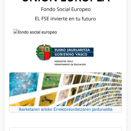
Ikerketaren arloko Errektoreordetzaren jardunaldia