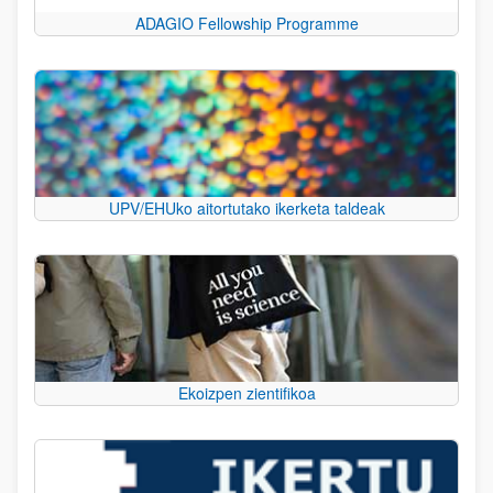
ADAGIO Fellowship Programme
UPV/EHUko aitortutako ikerketa taldeak
Ekoizpen zientifikoa