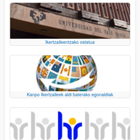
Ikertzaileentzako ostatua
Kanpo Ikertzaileek aldi baterako egonaldiak