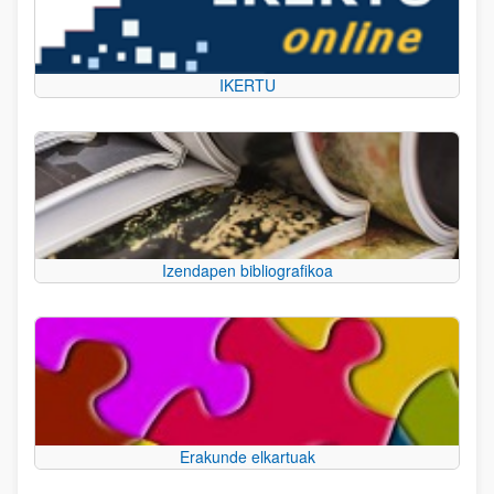
IKERTU
Izendapen bibliografikoa
Erakunde elkartuak