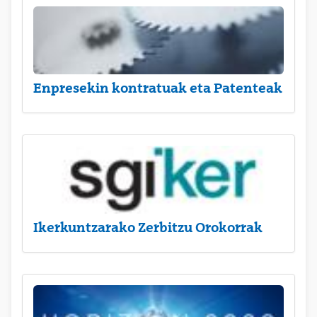
Enpresekin kontratuak eta Patenteak
Ikerkuntzarako Zerbitzu Orokorrak