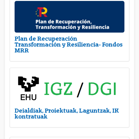
Plan de Recuperación
Transformación y Resiliencia- Fondos
MRR
Deialdiak, Proiektuak, Laguntzak, IK
kontratuak