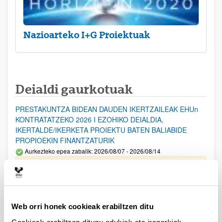
Nazioarteko I+G Proiektuak
Deialdi gaurkotuak
PRESTAKUNTZA BIDEAN DAUDEN IKERTZAILEAK EHUn
KONTRATATZEKO 2026 I EZOHIKO DEIALDIA,
IKERTALDE/IKERKETA PROIEKTU BATEN BALIABIDE
PROPIOEKIN FINANTZATURIK
Aurkezteko epea zabalik: 2026/08/07 - 2026/08/14
ESKAERAK AURKEZTEKO EPEA 2026-08-14 ARTE ZABALIK.
UPV/EHUn Azpiegitura Zientifikoa eta Funts Bibliografikoak
erosi eta berritzeko laguntzak 2026
Web orri honek cookieak erabiltzen ditu
Izapide irekia