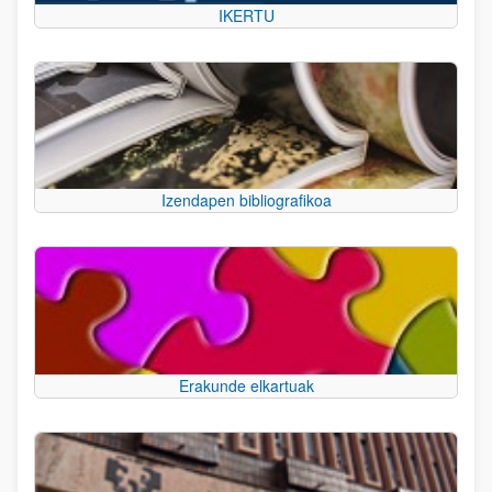
IKERTU
Izendapen bibliografikoa
Erakunde elkartuak