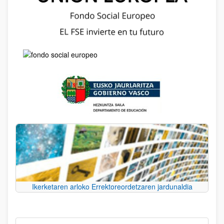
Ikerketaren arloko Errektoreordetzaren jardunaldia