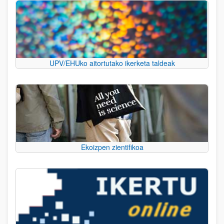
UPV/EHUko aitortutako ikerketa taldeak
Ekoizpen zientifikoa