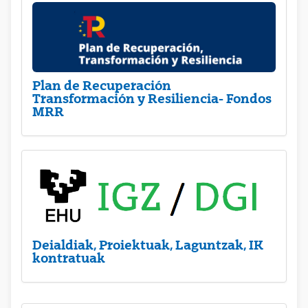
Plan de Recuperación
Transformación y Resiliencia- Fondos
MRR
Deialdiak, Proiektuak, Laguntzak, IK
kontratuak