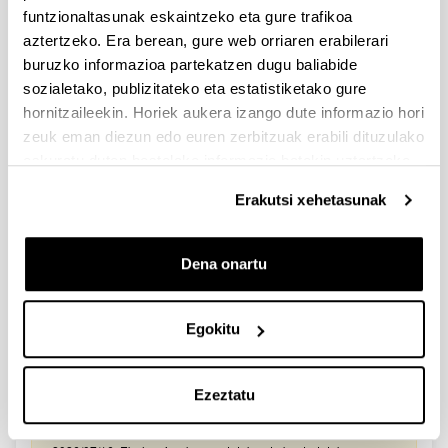
2026/03/25. Onartutako eta baztertutako eskabideen behin-
funtzionaltasunak eskaintzeko eta gure trafikoa
behineko zerrendako akatsen zuzenketa - 2026/03/23-
aztertzeko. Era berean, gure web orriaren erabilerari
Onartuak izan diren eta akatsen bat zuzendu behar duten
eskaeren behin-behineko zerrenda. Alegazioak aurkezteko
buruzko informazioa partekatzen dugu baliabide
epea: 2026/03/24tik 2026/04/09rarte. (biak barne)
sozialetako, publizitateko eta estatistiketako gure
hornitzaileekin. Horiek aukera izango dute informazio hori
Zientzia, Teknologia eta Berrikuntza arloetako kultura
zeuk eman diezun edo euren zerbitzuak erabili dituzulako
sustatzeko laguntzen deialdia (FECYT) 2026
eskuratu duten bestelako informazio batekin uztartzeko.
Aurkezteko epea zabalik: 2026/07/01 - 2026/09/16 13:00
Erakutsi xehetasunak
Dokumentazioa bidaltzeko barne-epea: bakarkako
proposamenak 2026/09/14 –proposamen koordinatuak:
2026/09/11
Dena onartu
FUNDACION LA CAIXA JUNIOR LEADER RETAINING
PROGRAMME 2027
Izapide irekia
Egokitu
IKERTZAILE DOKTOREAK UPV/EHUn KONTRATATZEKO
DEIALDIA (2026)
Ezeztatu
Izapide irekia (Eskaerak aurkezteko epea: 2026/06/03 - 2026/06/25
23:59)