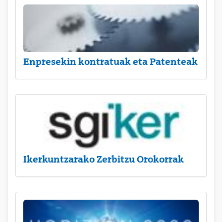
Enpresekin kontratuak eta Patenteak
Ikerkuntzarako Zerbitzu Orokorrak