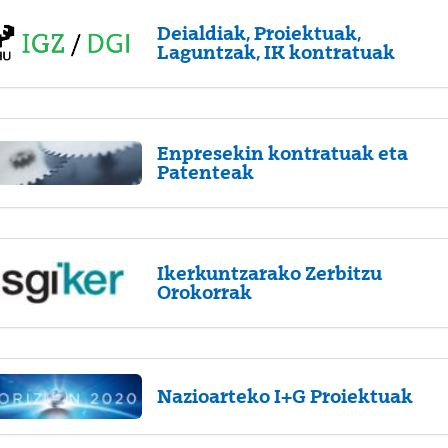
Deialdiak, Proiektuak,
Laguntzak, IK kontratuak
Enpresekin kontratuak eta
Patenteak
Ikerkuntzarako Zerbitzu
Orokorrak
Nazioarteko I+G Proiektuak