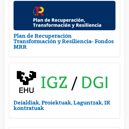
Plan de Recuperación
Transformación y Resiliencia- Fondos
MRR
Deialdiak, Proiektuak, Laguntzak, IK
kontratuak