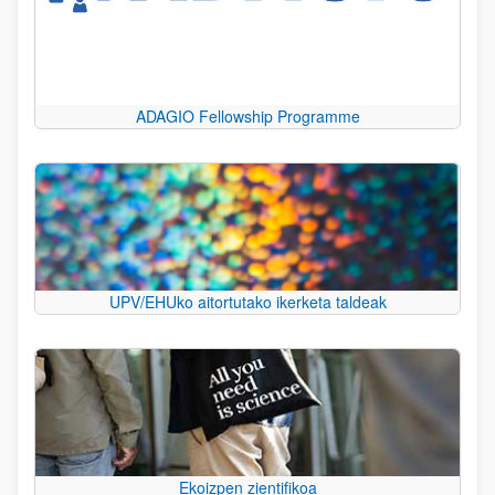
ADAGIO Fellowship Programme
UPV/EHUko aitortutako ikerketa taldeak
Ekoizpen zientifikoa