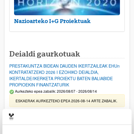
Nazioarteko I+G Proiektuak
Deialdi gaurkotuak
PRESTAKUNTZA BIDEAN DAUDEN IKERTZAILEAK EHUn
KONTRATATZEKO 2026 I EZOHIKO DEIALDIA,
IKERTALDE/IKERKETA PROIEKTU BATEN BALIABIDE
PROPIOEKIN FINANTZATURIK
Aurkezteko epea zabalik: 2026/08/07 - 2026/08/14
ESKAERAK AURKEZTEKO EPEA 2026-08-14 ARTE ZABALIK.
UPV/EHUn Azpiegitura Zientifikoa eta Funts Bibliografikoak
erosi eta berritzeko laguntzak 2026
Izapide irekia