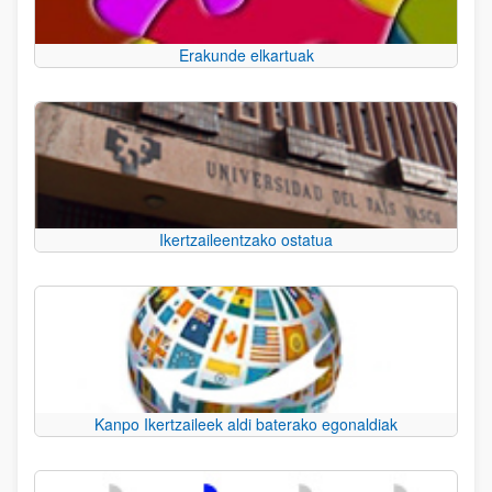
Erakunde elkartuak
Ikertzaileentzako ostatua
Kanpo Ikertzaileek aldi baterako egonaldiak