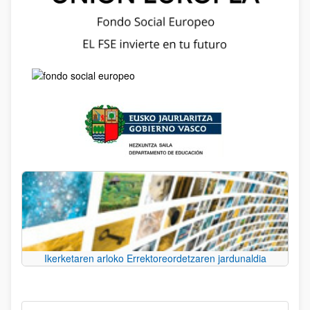
Ikerketaren arloko Errektoreordetzaren jardunaldia