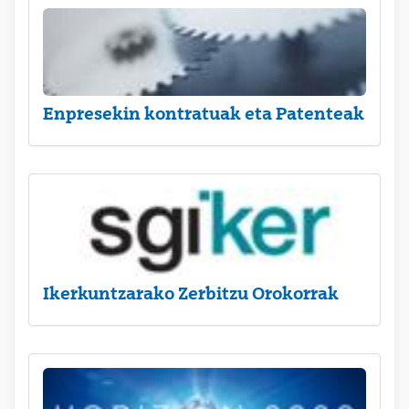
Enpresekin kontratuak eta Patenteak
Ikerkuntzarako Zerbitzu Orokorrak