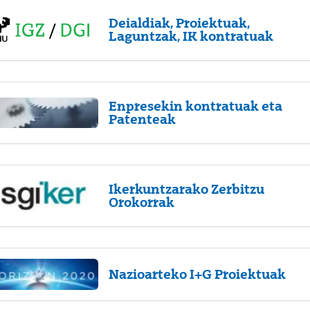
Deialdiak, Proiektuak,
Laguntzak, IK kontratuak
Enpresekin kontratuak eta
Patenteak
Ikerkuntzarako Zerbitzu
Orokorrak
Nazioarteko I+G Proiektuak