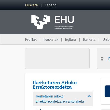
Eduki nagusira joan
Euskara
Español
Profilak
Ikasketak
Egitura
Ikerketa
Unib
Ikerketaren Arloko
Errektoreordetza
Ikerketaren arloko
Erakutsi/izkut
Errektoreordetzaren antolaketa