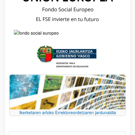
Ikerketaren arloko Errektoreordetzaren jardunaldia