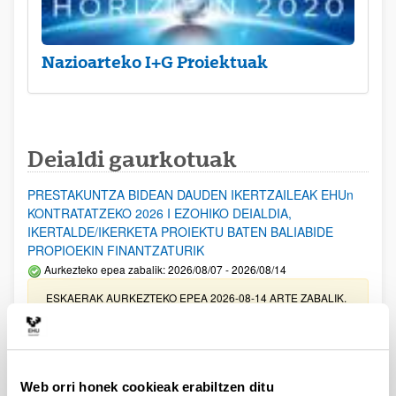
Nazioarteko I+G Proiektuak
Deialdi gaurkotuak
PRESTAKUNTZA BIDEAN DAUDEN IKERTZAILEAK EHUn
KONTRATATZEKO 2026 I EZOHIKO DEIALDIA,
IKERTALDE/IKERKETA PROIEKTU BATEN BALIABIDE
PROPIOEKIN FINANTZATURIK
Aurkezteko epea zabalik: 2026/08/07 - 2026/08/14
ESKAERAK AURKEZTEKO EPEA 2026-08-14 ARTE ZABALIK.
UPV/EHUn Azpiegitura Zientifikoa eta Funts Bibliografikoak
erosi eta berritzeko laguntzak 2026
Izapide irekia
Web orri honek cookieak erabiltzen ditu