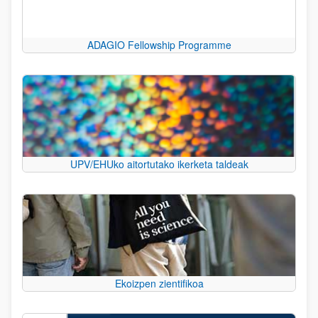
ADAGIO Fellowship Programme
UPV/EHUko aitortutako ikerketa taldeak
Ekoizpen zientifikoa