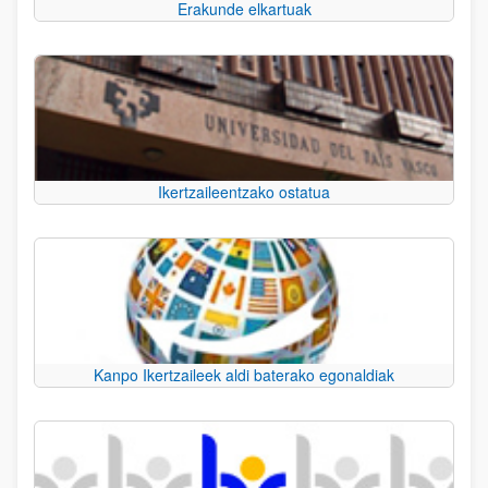
Erakunde elkartuak
Ikertzaileentzako ostatua
Kanpo Ikertzaileek aldi baterako egonaldiak