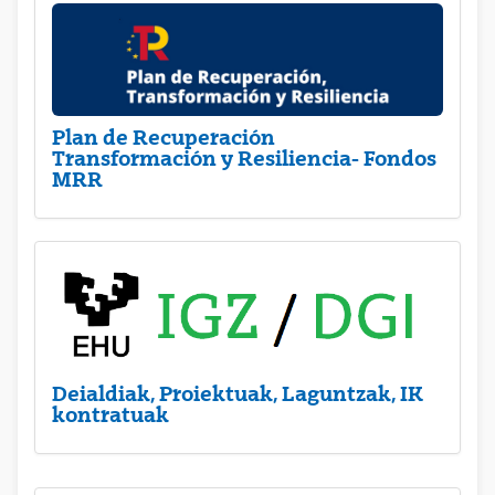
Plan de Recuperación
Transformación y Resiliencia- Fondos
MRR
Deialdiak, Proiektuak, Laguntzak, IK
kontratuak