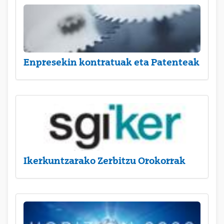
Enpresekin kontratuak eta Patenteak
Ikerkuntzarako Zerbitzu Orokorrak