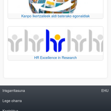
Kanpo Ikertzaileek aldi baterako egonaldiak
HR Excellence in Research
Irisgarritasuna
EHU
Lege oharra
Kontaktua