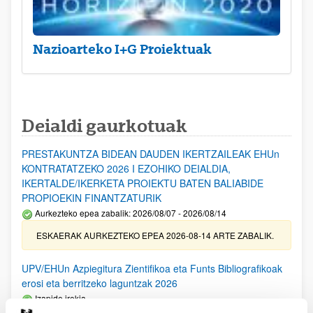
Nazioarteko I+G Proiektuak
Deialdi gaurkotuak
PRESTAKUNTZA BIDEAN DAUDEN IKERTZAILEAK EHUn
KONTRATATZEKO 2026 I EZOHIKO DEIALDIA,
IKERTALDE/IKERKETA PROIEKTU BATEN BALIABIDE
PROPIOEKIN FINANTZATURIK
Aurkezteko epea zabalik: 2026/08/07 - 2026/08/14
ESKAERAK AURKEZTEKO EPEA 2026-08-14 ARTE ZABALIK.
UPV/EHUn Azpiegitura Zientifikoa eta Funts Bibliografikoak
erosi eta berritzeko laguntzak 2026
Izapide irekia