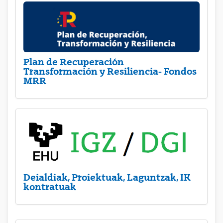
Plan de Recuperación
Transformación y Resiliencia- Fondos
MRR
Deialdiak, Proiektuak, Laguntzak, IK
kontratuak