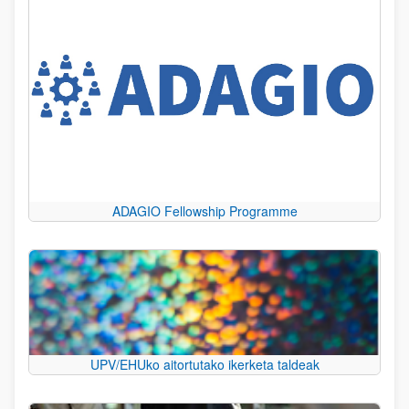
ADAGIO Fellowship Programme
UPV/EHUko aitortutako ikerketa taldeak