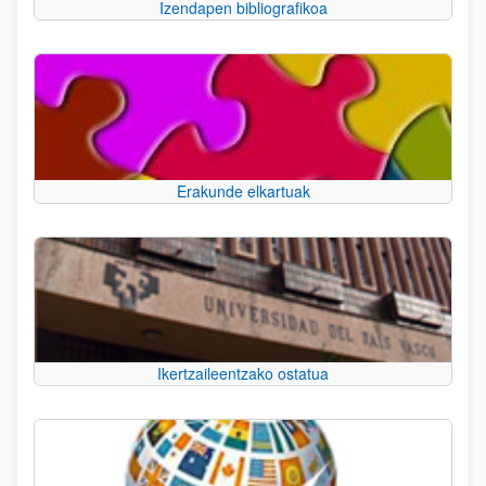
Izendapen bibliografikoa
Erakunde elkartuak
Ikertzaileentzako ostatua