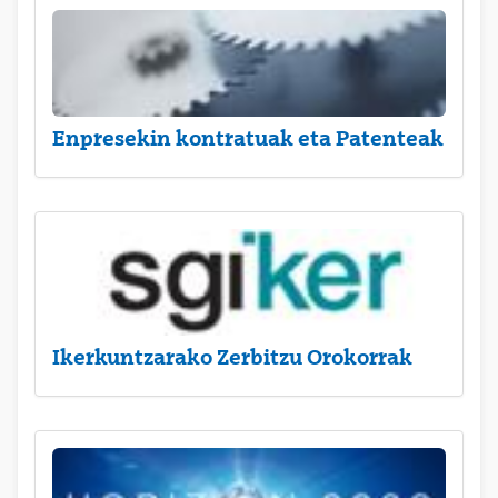
Enpresekin kontratuak eta Patenteak
Ikerkuntzarako Zerbitzu Orokorrak