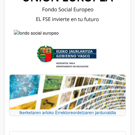
Ikerketaren arloko Errektoreordetzaren jardunaldia