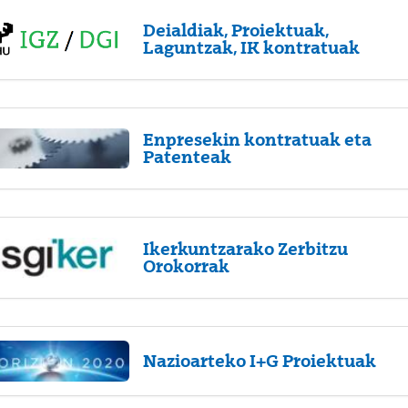
Deialdiak, Proiektuak,
Laguntzak, IK kontratuak
Enpresekin kontratuak eta
Patenteak
Ikerkuntzarako Zerbitzu
Orokorrak
Nazioarteko I+G Proiektuak