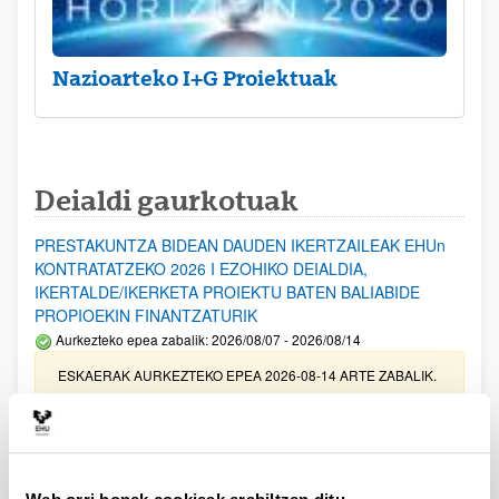
Nazioarteko I+G Proiektuak
Deialdi gaurkotuak
PRESTAKUNTZA BIDEAN DAUDEN IKERTZAILEAK EHUn
KONTRATATZEKO 2026 I EZOHIKO DEIALDIA,
IKERTALDE/IKERKETA PROIEKTU BATEN BALIABIDE
PROPIOEKIN FINANTZATURIK
Aurkezteko epea zabalik: 2026/08/07 - 2026/08/14
ESKAERAK AURKEZTEKO EPEA 2026-08-14 ARTE ZABALIK.
UPV/EHUn Azpiegitura Zientifikoa eta Funts Bibliografikoak
erosi eta berritzeko laguntzak 2026
Izapide irekia