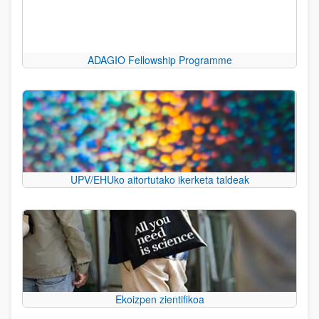
ADAGIO Fellowship Programme
UPV/EHUko aitortutako ikerketa taldeak
Ekoizpen zientifikoa