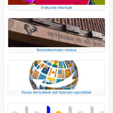
Erakunde elkartuak
Ikertzaileentzako ostatua
Kanpo Ikertzaileek aldi baterako egonaldiak