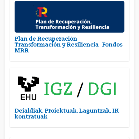
Plan de Recuperación
Transformación y Resiliencia- Fondos
MRR
Deialdiak, Proiektuak, Laguntzak, IK
kontratuak