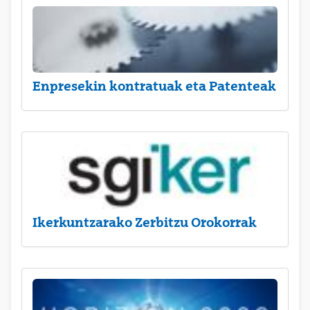
Enpresekin kontratuak eta Patenteak
Ikerkuntzarako Zerbitzu Orokorrak