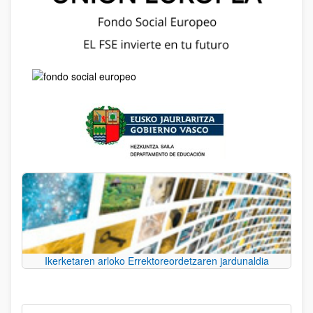
Ikerketaren arloko Errektoreordetzaren jardunaldia