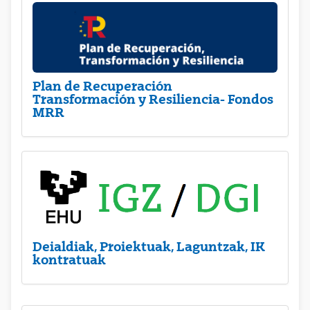
Plan de Recuperación
Transformación y Resiliencia- Fondos
MRR
Deialdiak, Proiektuak, Laguntzak, IK
kontratuak