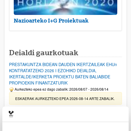
Nazioarteko I+G Proiektuak
Deialdi gaurkotuak
PRESTAKUNTZA BIDEAN DAUDEN IKERTZAILEAK EHUn
KONTRATATZEKO 2026 I EZOHIKO DEIALDIA,
IKERTALDE/IKERKETA PROIEKTU BATEN BALIABIDE
PROPIOEKIN FINANTZATURIK
Aurkezteko epea ez dago zabalik: 2026/08/07 - 2026/08/14
ESKAERAK AURKEZTEKO EPEA 2026-08-14 ARTE ZABALIK.
UPV/EHUn Azpiegitura Zientifikoa eta Funts Bibliografikoak
erosi eta berritzeko laguntzak 2026
Izapide irekia