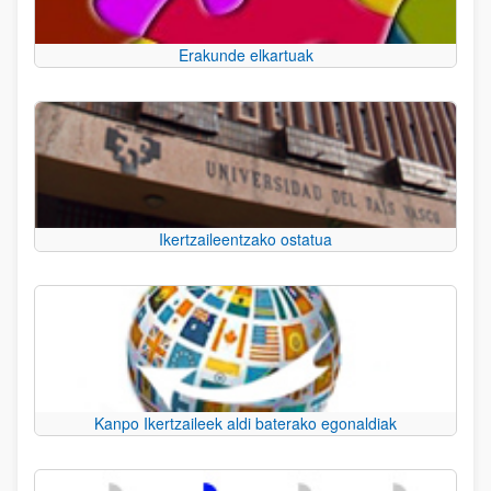
Erakunde elkartuak
Ikertzaileentzako ostatua
Kanpo Ikertzaileek aldi baterako egonaldiak