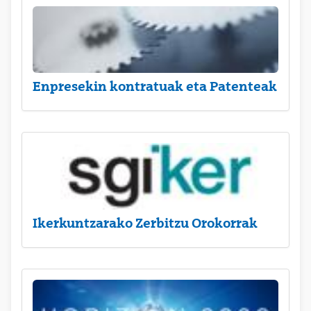
Enpresekin kontratuak eta Patenteak
Ikerkuntzarako Zerbitzu Orokorrak