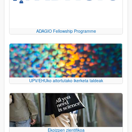
ADAGIO Fellowship Programme
UPV/EHUko aitortutako ikerketa taldeak
Ekoizpen zientifikoa