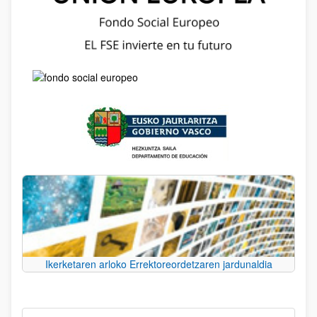
Ikerketaren arloko Errektoreordetzaren jardunaldia