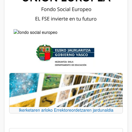
Ikerketaren arloko Errektoreordetzaren jardunaldia