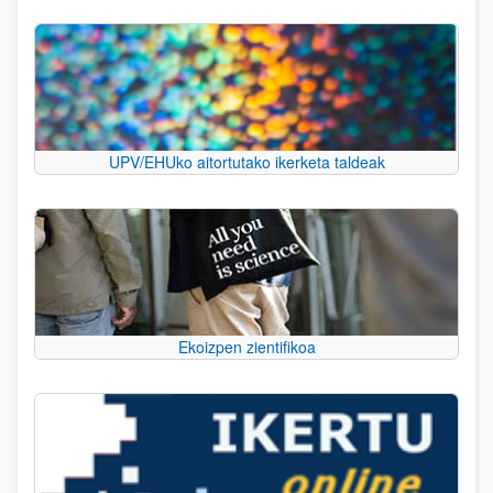
UPV/EHUko aitortutako ikerketa taldeak
Ekoizpen zientifikoa