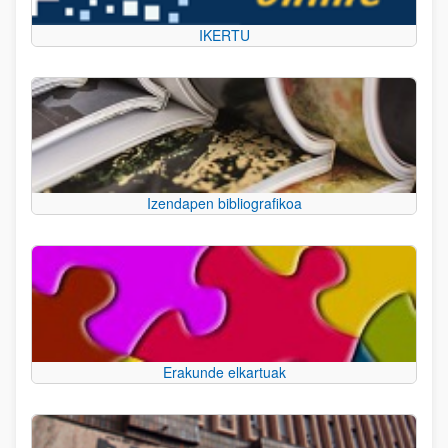
IKERTU
Izendapen bibliografikoa
Erakunde elkartuak