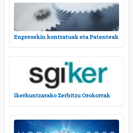
Enpresekin kontratuak eta Patenteak
Ikerkuntzarako Zerbitzu Orokorrak