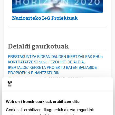
Nazioarteko I+G Proiektuak
Deialdi gaurkotuak
PRESTAKUNTZA BIDEAN DAUDEN IKERTZAILEAK EHUn
KONTRATATZEKO 2026 I EZOHIKO DEIALDIA,
IKERTALDE/IKERKETA PROIEKTU BATEN BALIABIDE
PROPIOEKIN FINANTZATURIK
Aurkezteko epea zabalik: 2026/08/07 - 2026/08/14
ESKAERAK AURKEZTEKO EPEA 2026-08-14 ARTE ZABALIK.
UPV/EHUn Azpiegitura Zientifikoa eta Funts Bibliografikoak
Web orri honek cookieak erabiltzen ditu
erosi eta berritzeko laguntzak 2026
Izapide irekia
Cookieak erabiltzen ditugu edukiak eta iragarkiak