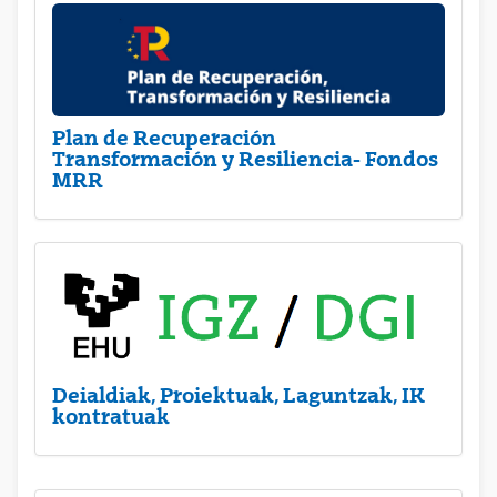
Plan de Recuperación
Transformación y Resiliencia- Fondos
MRR
Deialdiak, Proiektuak, Laguntzak, IK
kontratuak