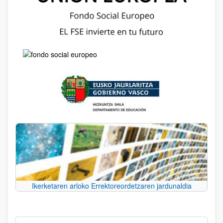
Ikerketaren arloko Errektoreordetzaren jardunaldia