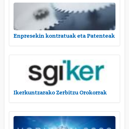
Enpresekin kontratuak eta Patenteak
Ikerkuntzarako Zerbitzu Orokorrak