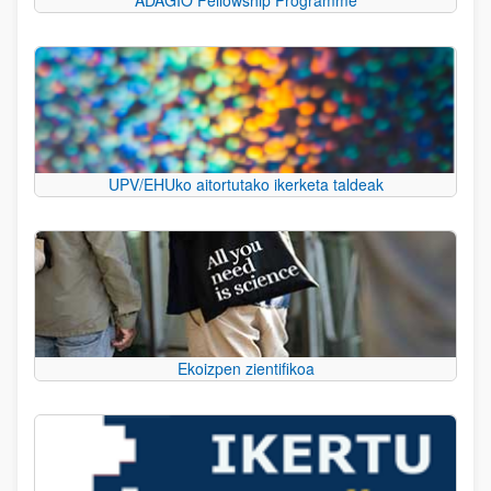
UPV/EHUko aitortutako ikerketa taldeak
Ekoizpen zientifikoa