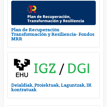
Plan de Recuperación
Transformación y Resiliencia- Fondos
MRR
Deialdiak, Proiektuak, Laguntzak, IK
kontratuak