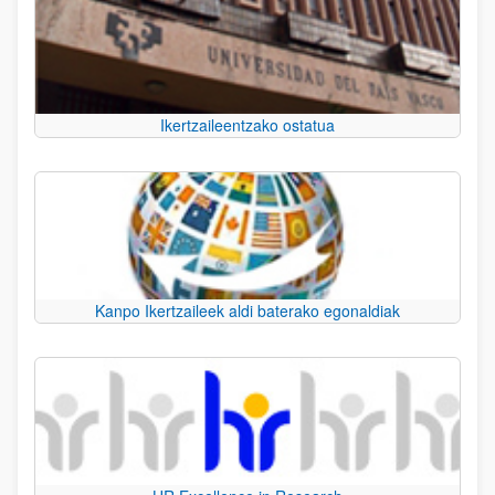
Ikertzaileentzako ostatua
Kanpo Ikertzaileek aldi baterako egonaldiak