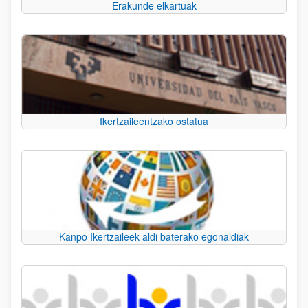
Erakunde elkartuak
Ikertzaileentzako ostatua
Kanpo Ikertzaileek aldi baterako egonaldiak