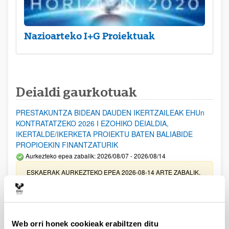
Nazioarteko I+G Proiektuak
Deialdi gaurkotuak
PRESTAKUNTZA BIDEAN DAUDEN IKERTZAILEAK EHUn
KONTRATATZEKO 2026 I EZOHIKO DEIALDIA,
IKERTALDE/IKERKETA PROIEKTU BATEN BALIABIDE
PROPIOEKIN FINANTZATURIK
Aurkezteko epea zabalik: 2026/08/07 - 2026/08/14
ESKAERAK AURKEZTEKO EPEA 2026-08-14 ARTE ZABALIK.
UPV/EHUn Azpiegitura Zientifikoa eta Funts Bibliografikoak
erosi eta berritzeko laguntzak 2026
Izapide irekia
Web orri honek cookieak erabiltzen ditu