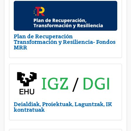
Plan de Recuperación
Transformación y Resiliencia- Fondos
MRR
Deialdiak, Proiektuak, Laguntzak, IK
kontratuak