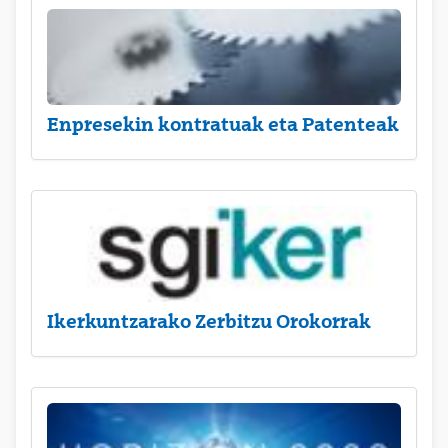
Enpresekin kontratuak eta Patenteak
Ikerkuntzarako Zerbitzu Orokorrak