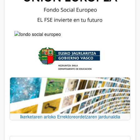
Ikerketaren arloko Errektoreordetzaren jardunaldia