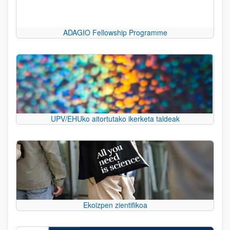
ADAGIO Fellowship Programme
UPV/EHUko aitortutako ikerketa taldeak
Ekoizpen zientifikoa