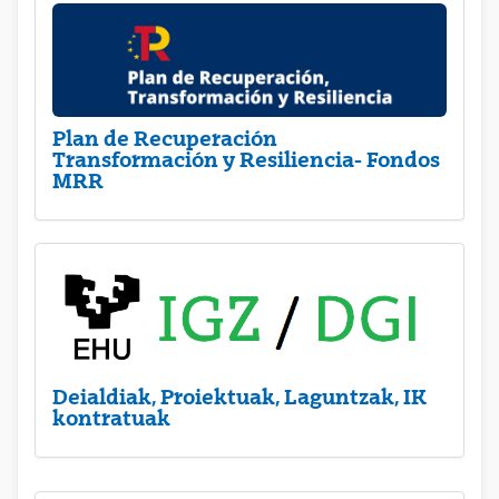
Plan de Recuperación
Transformación y Resiliencia- Fondos
MRR
Deialdiak, Proiektuak, Laguntzak, IK
kontratuak