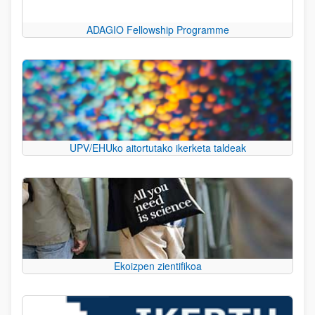
ADAGIO Fellowship Programme
UPV/EHUko aitortutako ikerketa taldeak
Ekoizpen zientifikoa