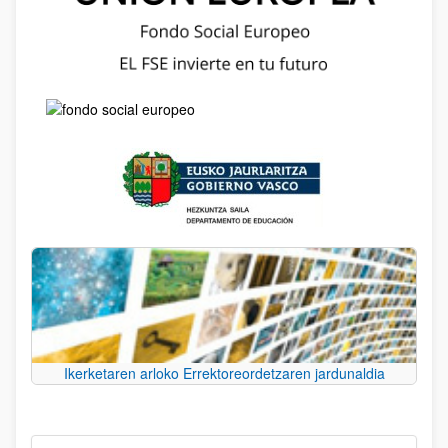
Ikerketaren arloko Errektoreordetzaren jardunaldia