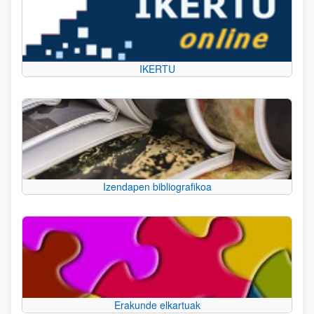
IKERTU
Izendapen bibliografikoa
Erakunde elkartuak