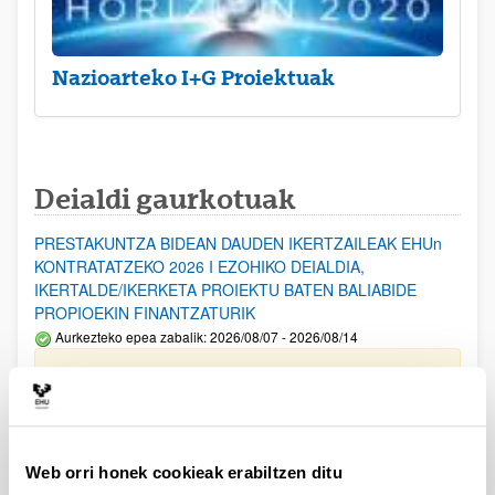
Nazioarteko I+G Proiektuak
Deialdi gaurkotuak
PRESTAKUNTZA BIDEAN DAUDEN IKERTZAILEAK EHUn
KONTRATATZEKO 2026 I EZOHIKO DEIALDIA,
IKERTALDE/IKERKETA PROIEKTU BATEN BALIABIDE
PROPIOEKIN FINANTZATURIK
Aurkezteko epea zabalik: 2026/08/07 - 2026/08/14
ESKAERAK AURKEZTEKO EPEA 2026-08-14 ARTE ZABALIK.
UPV/EHUn Azpiegitura Zientifikoa eta Funts Bibliografikoak
erosi eta berritzeko laguntzak 2026
Izapide irekia
Web orri honek cookieak erabiltzen ditu