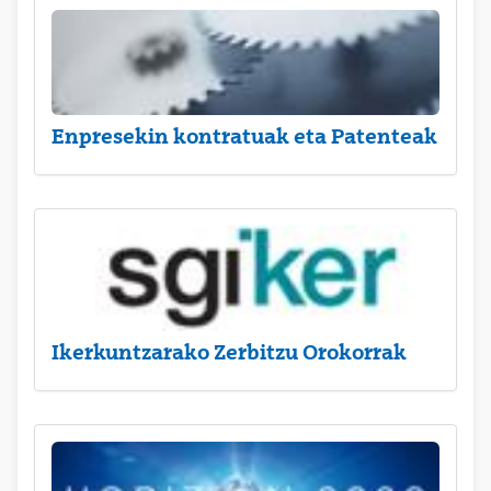
Enpresekin kontratuak eta Patenteak
Ikerkuntzarako Zerbitzu Orokorrak