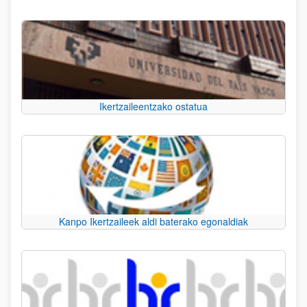
Ikertzaileentzako ostatua
Kanpo Ikertzaileek aldi baterako egonaldiak