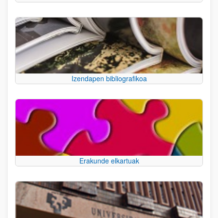
Izendapen bibliografikoa
Erakunde elkartuak