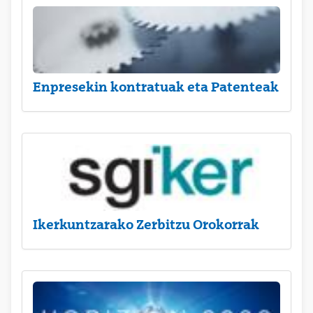
Enpresekin kontratuak eta Patenteak
Ikerkuntzarako Zerbitzu Orokorrak