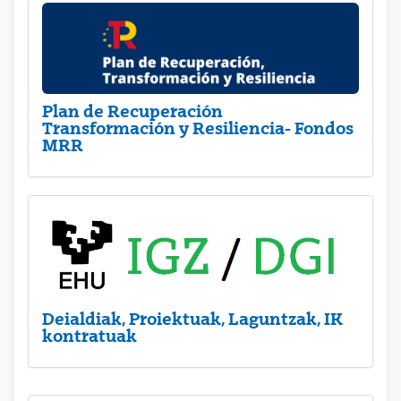
Plan de Recuperación
Transformación y Resiliencia- Fondos
MRR
Deialdiak, Proiektuak, Laguntzak, IK
kontratuak