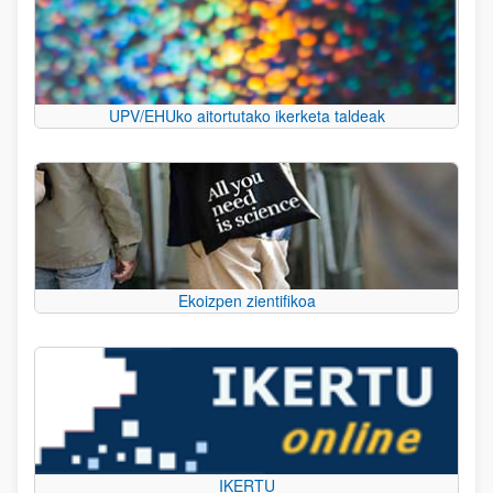
UPV/EHUko aitortutako ikerketa taldeak
Ekoizpen zientifikoa
IKERTU