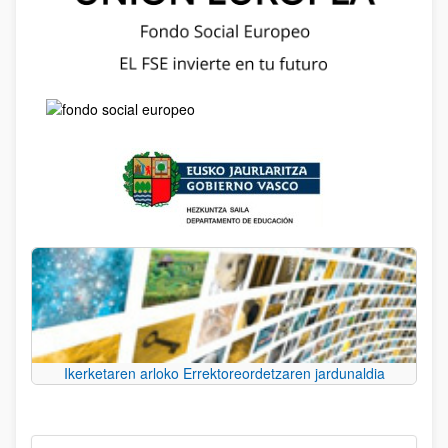
Ikerketaren arloko Errektoreordetzaren jardunaldia