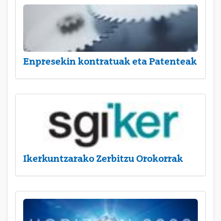
Enpresekin kontratuak eta Patenteak
Ikerkuntzarako Zerbitzu Orokorrak