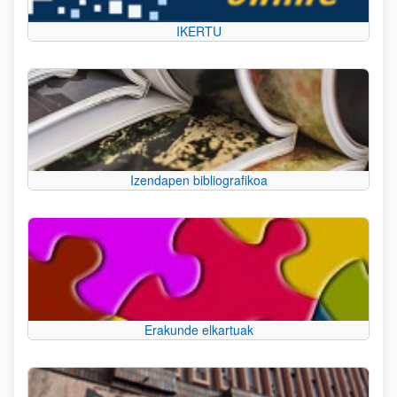
IKERTU
Izendapen bibliografikoa
Erakunde elkartuak