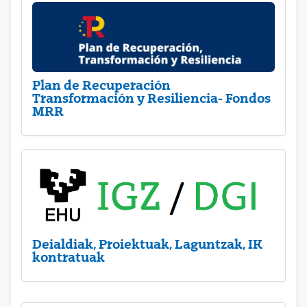
Plan de Recuperación
Transformación y Resiliencia- Fondos
MRR
Deialdiak, Proiektuak, Laguntzak, IK
kontratuak