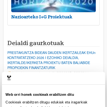
Nazioarteko I+G Proiektuak
Deialdi gaurkotuak
PRESTAKUNTZA BIDEAN DAUDEN IKERTZAILEAK EHUn
KONTRATATZEKO 2026 I EZOHIKO DEIALDIA,
IKERTALDE/IKERKETA PROIEKTU BATEN BALIABIDE
PROPIOEKIN FINANTZATURIK
Aurkezteko epea ez dago zabalik: 2026/08/07 - 2026/08/14
ESKAERAK AURKEZTEKO EPEA 2026-08-14 ARTE ZABALIK.
UPV/EHUn Azpiegitura Zientifikoa eta Funts Bibliografikoak
Web orri honek cookieak erabiltzen ditu
erosi eta berritzeko laguntzak 2026
Izapide irekia
Cookieak erabiltzen ditugu edukiak eta iragarkiak