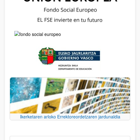
Ikerketaren arloko Errektoreordetzaren jardunaldia