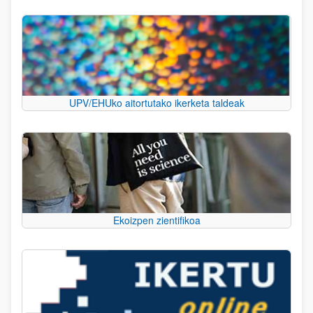
UPV/EHUko aitortutako ikerketa taldeak
Ekoizpen zientifikoa