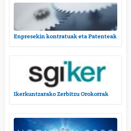
Enpresekin kontratuak eta Patenteak
Ikerkuntzarako Zerbitzu Orokorrak