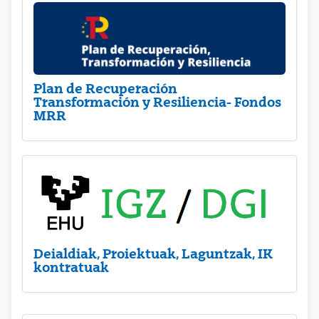
Plan de Recuperación
Transformación y Resiliencia- Fondos
MRR
Deialdiak, Proiektuak, Laguntzak, IK
kontratuak