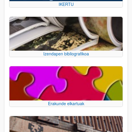
IKERTU
Izendapen bibliografikoa
Erakunde elkartuak