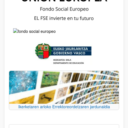
Ikerketaren arloko Errektoreordetzaren jardunaldia