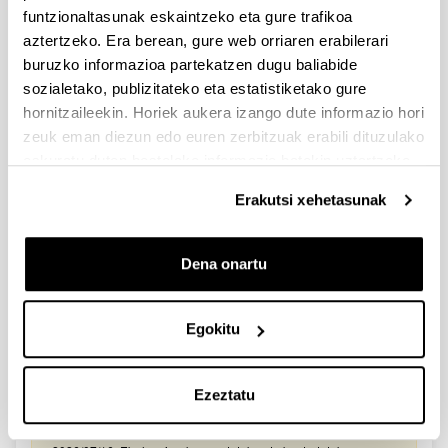
2026/03/25. Onartutako eta baztertutako eskabideen behin-
funtzionaltasunak eskaintzeko eta gure trafikoa
behineko zerrendako akatsen zuzenketa - 2026/03/23-
aztertzeko. Era berean, gure web orriaren erabilerari
Onartuak izan diren eta akatsen bat zuzendu behar duten
eskaeren behin-behineko zerrenda. Alegazioak aurkezteko
buruzko informazioa partekatzen dugu baliabide
epea: 2026/03/24tik 2026/04/09rarte. (biak barne)
sozialetako, publizitateko eta estatistiketako gure
hornitzaileekin. Horiek aukera izango dute informazio hori
Zientzia, Teknologia eta Berrikuntza arloetako kultura
zeuk eman diezun edo euren zerbitzuak erabili dituzulako
sustatzeko laguntzen deialdia (FECYT) 2026
eskuratu duten bestelako informazio batekin uztartzeko.
Aurkezteko epea zabalik: 2026/07/01 - 2026/09/16 13:00
Erakutsi xehetasunak
Dokumentazioa bidaltzeko barne-epea: bakarkako
proposamenak 2026/09/14 –proposamen koordinatuak:
2026/09/11
Dena onartu
FUNDACION LA CAIXA JUNIOR LEADER RETAINING
PROGRAMME 2027
Izapide irekia
Egokitu
IKERTZAILE DOKTOREAK UPV/EHUn KONTRATATZEKO
DEIALDIA (2026)
Ezeztatu
Izapide irekia (Eskaerak aurkezteko epea: 2026/06/03 - 2026/06/25
23:59)