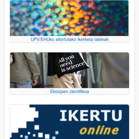
UPV/EHUko aitortutako ikerketa taldeak
Ekoizpen zientifikoa