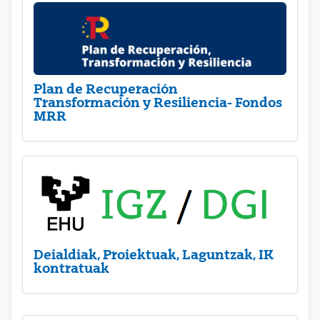
Plan de Recuperación
Transformación y Resiliencia- Fondos
MRR
Deialdiak, Proiektuak, Laguntzak, IK
kontratuak