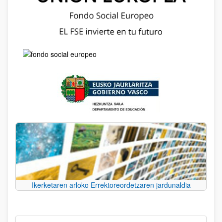
Ikerketaren arloko Errektoreordetzaren jardunaldia