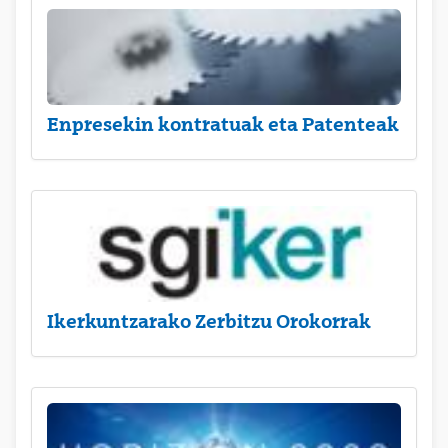
Enpresekin kontratuak eta Patenteak
Ikerkuntzarako Zerbitzu Orokorrak