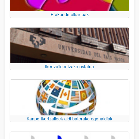
Erakunde elkartuak
Ikertzaileentzako ostatua
Kanpo Ikertzaileek aldi baterako egonaldiak