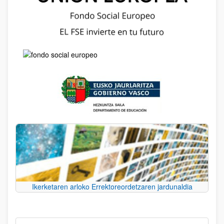
Ikerketaren arloko Errektoreordetzaren jardunaldia