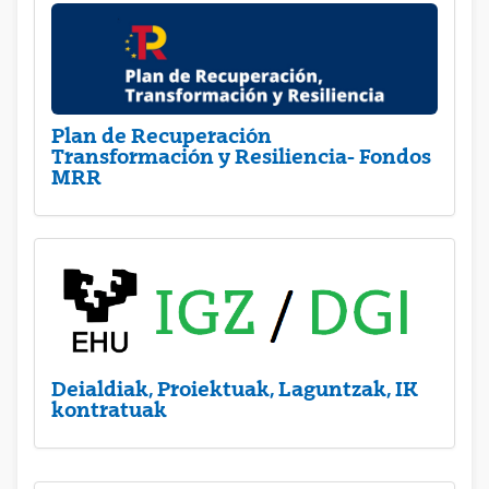
Plan de Recuperación
Transformación y Resiliencia- Fondos
MRR
Deialdiak, Proiektuak, Laguntzak, IK
kontratuak