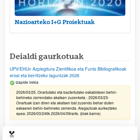
Nazioarteko I+G Proiektuak
Deialdi gaurkotuak
UPV/EHUn Azpiegitura Zientifikoa eta Funts Bibliografikoak
erosi eta berritzeko laguntzak 2026
Izapide irekia
2026/03/25. Onartutako eta baztertutako eskabideen behin-
behineko zerrendako akatsen zuzenketa - 2026/03/23-
Onartuak izan diren eta akatsen bat zuzendu behar duten
eskaeren behin-behineko zerrenda. Alegazioak aurkezteko
epea: 2026/03/24tik 2026/04/09rarte. (biak barne)
Zientzia, Teknologia eta Berrikuntza arloetako kultura
sustatzeko laguntzen deialdia (FECYT) 2026