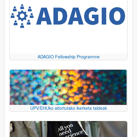
ADAGIO Fellowship Programme
UPV/EHUko aitortutako ikerketa taldeak