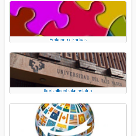
Erakunde elkartuak
Ikertzaileentzako ostatua