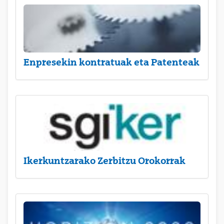
Enpresekin kontratuak eta Patenteak
Ikerkuntzarako Zerbitzu Orokorrak