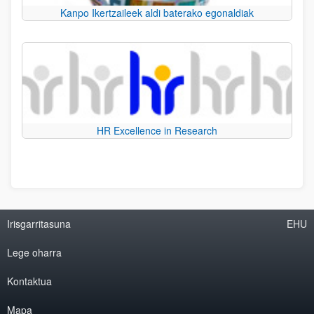
Kanpo Ikertzaileek aldi baterako egonaldiak
HR Excellence in Research
Irisgarritasuna
EHU
Lege oharra
Kontaktua
Mapa