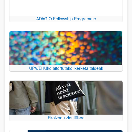
ADAGIO Fellowship Programme
UPV/EHUko aitortutako ikerketa taldeak
Ekoizpen zientifikoa