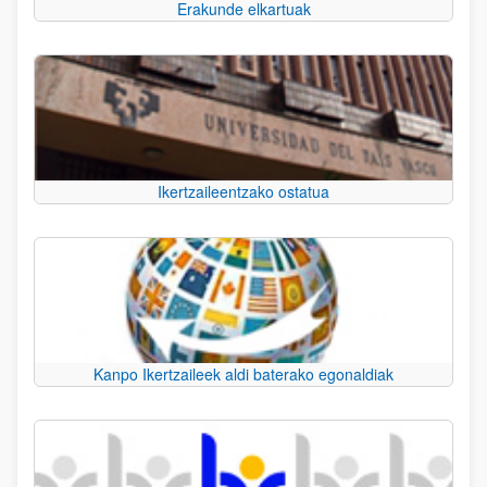
Erakunde elkartuak
Ikertzaileentzako ostatua
Kanpo Ikertzaileek aldi baterako egonaldiak