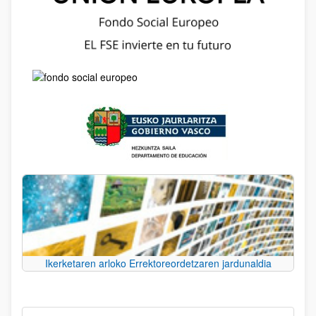
Ikerketaren arloko Errektoreordetzaren jardunaldia