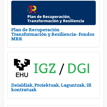
Plan de Recuperación
Transformación y Resiliencia- Fondos
MRR
Deialdiak, Proiektuak, Laguntzak, IK
kontratuak