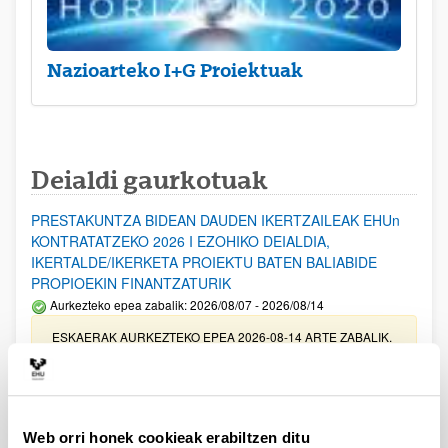
Nazioarteko I+G Proiektuak
Deialdi gaurkotuak
PRESTAKUNTZA BIDEAN DAUDEN IKERTZAILEAK EHUn
KONTRATATZEKO 2026 I EZOHIKO DEIALDIA,
IKERTALDE/IKERKETA PROIEKTU BATEN BALIABIDE
PROPIOEKIN FINANTZATURIK
Aurkezteko epea zabalik: 2026/08/07 - 2026/08/14
ESKAERAK AURKEZTEKO EPEA 2026-08-14 ARTE ZABALIK.
UPV/EHUn Azpiegitura Zientifikoa eta Funts Bibliografikoak
erosi eta berritzeko laguntzak 2026
Izapide irekia
Web orri honek cookieak erabiltzen ditu