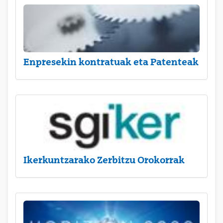
Enpresekin kontratuak eta Patenteak
Ikerkuntzarako Zerbitzu Orokorrak