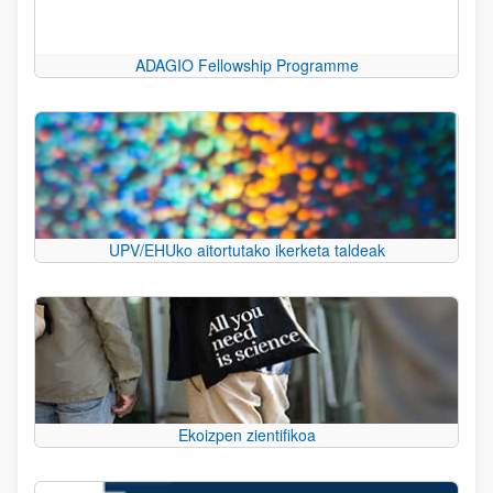
ADAGIO Fellowship Programme
UPV/EHUko aitortutako ikerketa taldeak
Ekoizpen zientifikoa