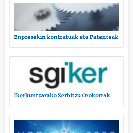
Enpresekin kontratuak eta Patenteak
Ikerkuntzarako Zerbitzu Orokorrak