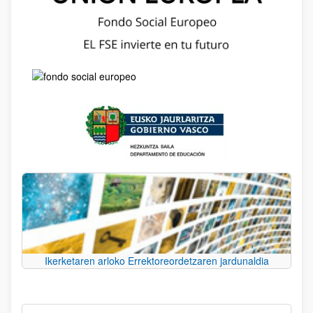
Ikerketaren arloko Errektoreordetzaren jardunaldia