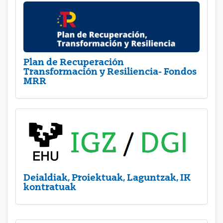
Plan de Recuperación
Transformación y Resiliencia- Fondos
MRR
Deialdiak, Proiektuak, Laguntzak, IK
kontratuak