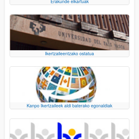
Erakunde elkartuak
Ikertzaileentzako ostatua
Kanpo Ikertzaileek aldi baterako egonaldiak