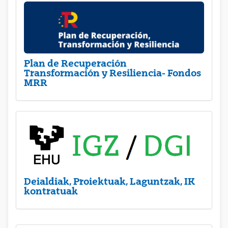
Plan de Recuperación
Transformación y Resiliencia- Fondos
MRR
Deialdiak, Proiektuak, Laguntzak, IK
kontratuak