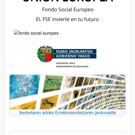
Ikerketaren arloko Errektoreordetzaren jardunaldia