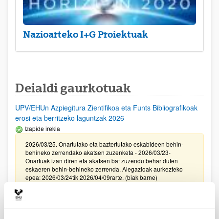
Nazioarteko I+G Proiektuak
Deialdi gaurkotuak
UPV/EHUn Azpiegitura Zientifikoa eta Funts Bibliografikoak
erosi eta berritzeko laguntzak 2026
Izapide irekia
2026/03/25. Onartutako eta baztertutako eskabideen behin-
behineko zerrendako akatsen zuzenketa - 2026/03/23-
Onartuak izan diren eta akatsen bat zuzendu behar duten
eskaeren behin-behineko zerrenda. Alegazioak aurkezteko
epea: 2026/03/24tik 2026/04/09rarte. (biak barne)
Zientzia, Teknologia eta Berrikuntza arloetako kultura
sustatzeko laguntzen deialdia (FECYT) 2026