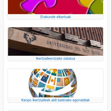
Erakunde elkartuak
Ikertzaileentzako ostatua
Kanpo Ikertzaileek aldi baterako egonaldiak