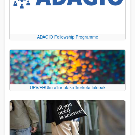
ADAGIO Fellowship Programme
UPV/EHUko aitortutako ikerketa taldeak