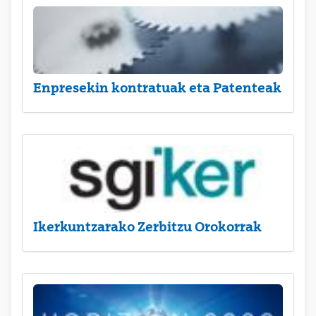
Enpresekin kontratuak eta Patenteak
Ikerkuntzarako Zerbitzu Orokorrak