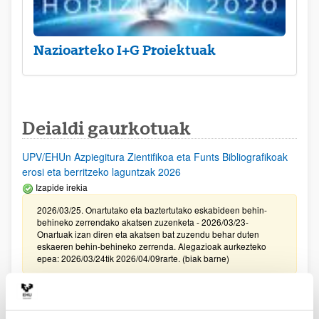
Nazioarteko I+G Proiektuak
Deialdi gaurkotuak
UPV/EHUn Azpiegitura Zientifikoa eta Funts Bibliografikoak
erosi eta berritzeko laguntzak 2026
Izapide irekia
2026/03/25. Onartutako eta baztertutako eskabideen behin-
behineko zerrendako akatsen zuzenketa - 2026/03/23-
Onartuak izan diren eta akatsen bat zuzendu behar duten
eskaeren behin-behineko zerrenda. Alegazioak aurkezteko
epea: 2026/03/24tik 2026/04/09rarte. (biak barne)
Zientzia, Teknologia eta Berrikuntza arloetako kultura
sustatzeko laguntzen deialdia (FECYT) 2026