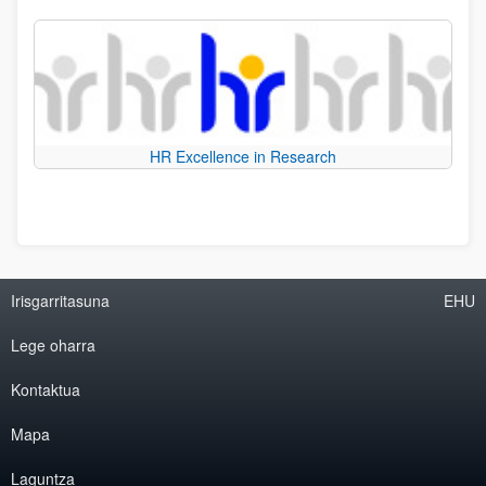
HR Excellence in Research
Irisgarritasuna
EHU
Lege oharra
Kontaktua
Mapa
Laguntza