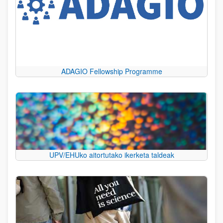
ADAGIO Fellowship Programme
UPV/EHUko aitortutako ikerketa taldeak