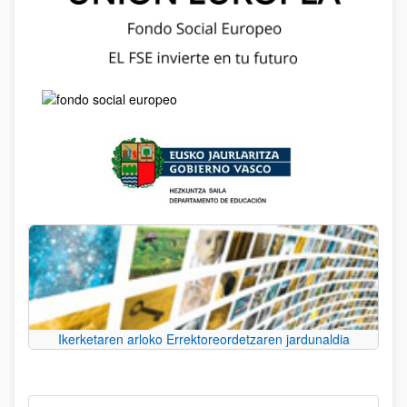
Ikerketaren arloko Errektoreordetzaren jardunaldia