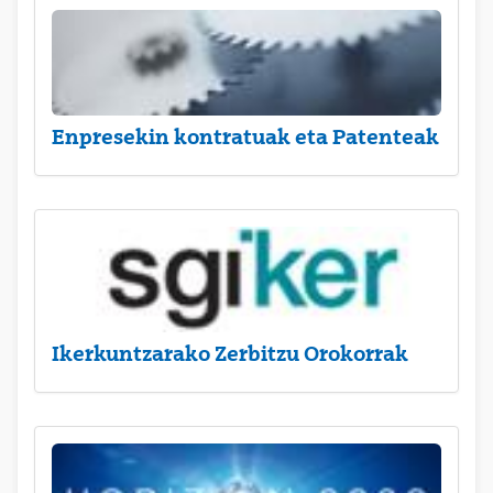
Enpresekin kontratuak eta Patenteak
Ikerkuntzarako Zerbitzu Orokorrak