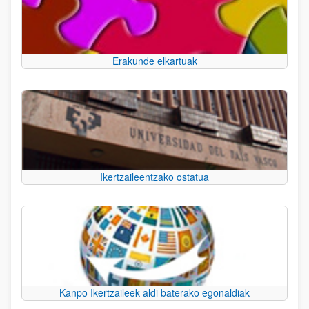
Erakunde elkartuak
Ikertzaileentzako ostatua
Kanpo Ikertzaileek aldi baterako egonaldiak