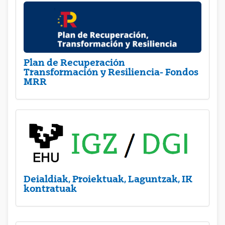
Plan de Recuperación
Transformación y Resiliencia- Fondos
MRR
Deialdiak, Proiektuak, Laguntzak, IK
kontratuak