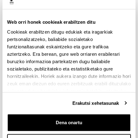
Aurkezteko epea zabalik: 2026/07/01 - 2026/09/16 13:00
Dokumentazioa bidaltzeko barne-epea: bakarkako
proposamenak 2026/09/14 –proposamen koordinatuak:
2026/09/11
Web orri honek cookieak erabiltzen ditu
Cookieak erabiltzen ditugu edukiak eta iragarkiak
FUNDACION LA CAIXA JUNIOR LEADER RETAINING
pertsonalizatzeko, baliabide sozialetako
PROGRAMME 2027
funtzionaltasunak eskaintzeko eta gure trafikoa
Izapide irekia
aztertzeko. Era berean, gure web orriaren erabilerari
IKERTZAILE DOKTOREAK UPV/EHUn KONTRATATZEKO
buruzko informazioa partekatzen dugu baliabide
DEIALDIA (2026)
sozialetako, publizitateko eta estatistiketako gure
Izapide irekia (Eskaerak aurkezteko epea: 2026/06/03 - 2026/06/25
hornitzaileekin. Horiek aukera izango dute informazio hori
23:59)
zeuk eman diezun edo euren zerbitzuak erabili dituzulako
2026/07/16: Ebaluaziorako onartutako eta baztertutako
eskuratu duten bestelako informazio batekin uztartzeko.
eskaeren behin behineko zerrenda. Alegazioak aurkezteko
epea: 2026/07/17tik 2026/07/30erarte (biak barne)
Erakutsi xehetasunak
PRESTAKUNTZA BIDEAN DAUDEN IKERTZAILEAK EHUn
KONTRATATZEKO 2026-I DEIALDIA, IKERTALDE/IKERKETA
Dena onartu
PROIEKTU BATEN BALIABIDE PROPIOEKIN
FINANTZATURIK