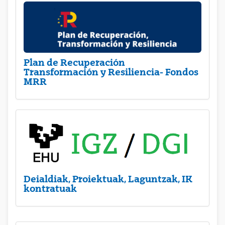
Plan de Recuperación
Transformación y Resiliencia- Fondos
MRR
Deialdiak, Proiektuak, Laguntzak, IK
kontratuak