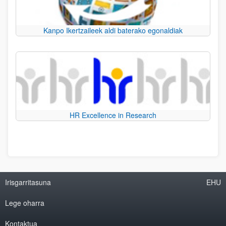
Kanpo Ikertzaileek aldi baterako egonaldiak
HR Excellence in Research
Irisgarritasuna
EHU
Lege oharra
Kontaktua