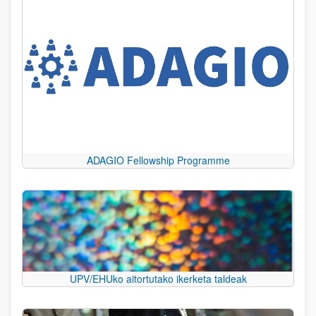
ADAGIO Fellowship Programme
UPV/EHUko aitortutako ikerketa taldeak