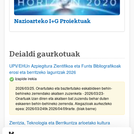
Nazioarteko I+G Proiektuak
Deialdi gaurkotuak
UPV/EHUn Azpiegitura Zientifikoa eta Funts Bibliografikoak
erosi eta berritzeko laguntzak 2026
Izapide irekia
2026/03/25. Onartutako eta baztertutako eskabideen behin-
behineko zerrendako akatsen zuzenketa - 2026/03/23-
Onartuak izan diren eta akatsen bat zuzendu behar duten
eskaeren behin-behineko zerrenda. Alegazioak aurkezteko
epea: 2026/03/24tik 2026/04/09rarte. (biak barne)
Zientzia, Teknologia eta Berrikuntza arloetako kultura
sustatzeko laguntzen deialdia (FECYT) 2026