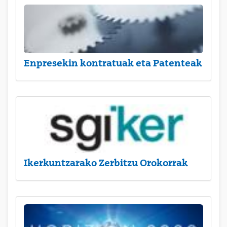
Enpresekin kontratuak eta Patenteak
Ikerkuntzarako Zerbitzu Orokorrak