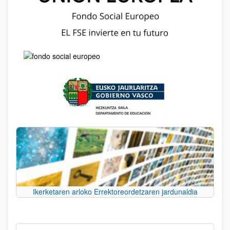
Ikerketaren arloko Errektoreordetzaren jardunaldia