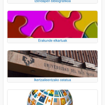
Izendapen bibliografikoa
Erakunde elkartuak
Ikertzaileentzako ostatua