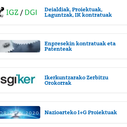
Deialdiak, Proiektuak,
Laguntzak, IK kontratuak
Enpresekin kontratuak eta
Patenteak
Ikerkuntzarako Zerbitzu
Orokorrak
Nazioarteko I+G Proiektuak