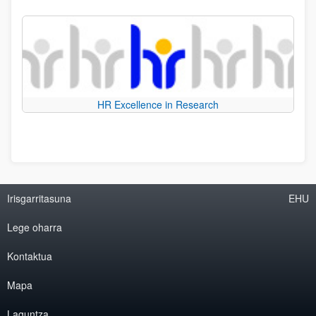
HR Excellence in Research
Irisgarritasuna
EHU
Lege oharra
Kontaktua
Mapa
Laguntza