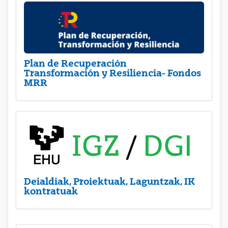
Plan de Recuperación
Transformación y Resiliencia- Fondos
MRR
Deialdiak, Proiektuak, Laguntzak, IK
kontratuak