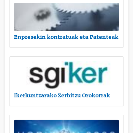
Enpresekin kontratuak eta Patenteak
Ikerkuntzarako Zerbitzu Orokorrak