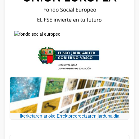
Ikerketaren arloko Errektoreordetzaren jardunaldia