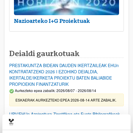
Nazioarteko I+G Proiektuak
Deialdi gaurkotuak
PRESTAKUNTZA BIDEAN DAUDEN IKERTZAILEAK EHUn
KONTRATATZEKO 2026 I EZOHIKO DEIALDIA,
IKERTALDE/IKERKETA PROIEKTU BATEN BALIABIDE
PROPIOEKIN FINANTZATURIK
Aurkezteko epea zabalik: 2026/08/07 - 2026/08/14
ESKAERAK AURKEZTEKO EPEA 2026-08-14 ARTE ZABALIK.
UPV/EHUn Azpiegitura Zientifikoa eta Funts Bibliografikoak
erosi eta berritzeko laguntzak 2026
Izapide irekia