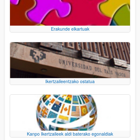
Erakunde elkartuak
Ikertzaileentzako ostatua
Kanpo Ikertzaileek aldi baterako egonaldiak