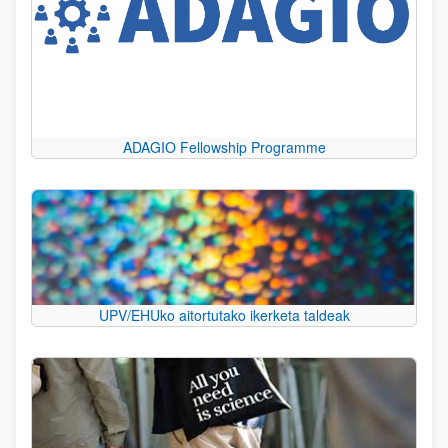
ADAGIO Fellowship Programme
UPV/EHUko aitortutako ikerketa taldeak