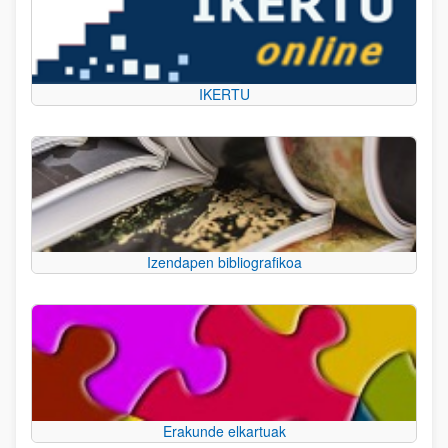
IKERTU
Izendapen bibliografikoa
Erakunde elkartuak