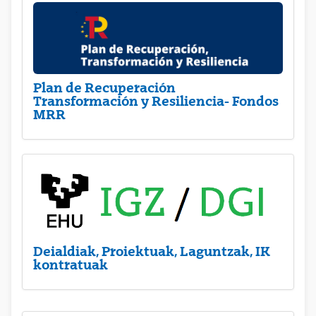
Plan de Recuperación
Transformación y Resiliencia- Fondos
MRR
Deialdiak, Proiektuak, Laguntzak, IK
kontratuak