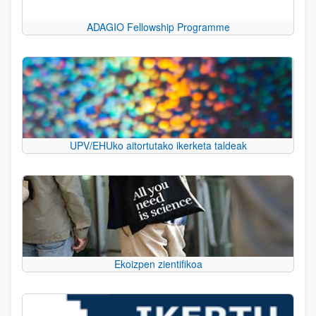
ADAGIO Fellowship Programme
UPV/EHUko aitortutako ikerketa taldeak
Ekoizpen zientifikoa