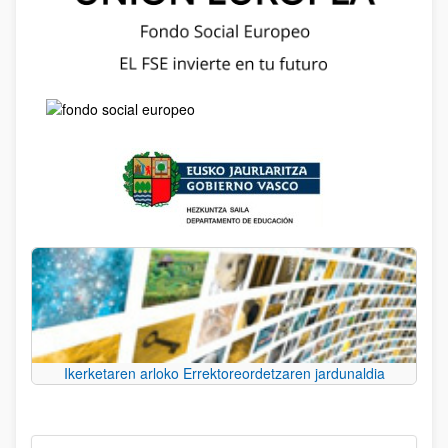
Ikerketaren arloko Errektoreordetzaren jardunaldia