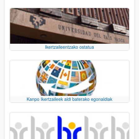
Ikertzaileentzako ostatua
Kanpo Ikertzaileek aldi baterako egonaldiak