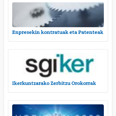
Enpresekin kontratuak eta Patenteak
Ikerkuntzarako Zerbitzu Orokorrak