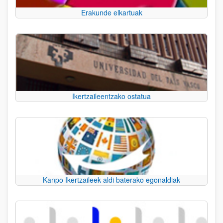
Erakunde elkartuak
Ikertzaileentzako ostatua
Kanpo Ikertzaileek aldi baterako egonaldiak