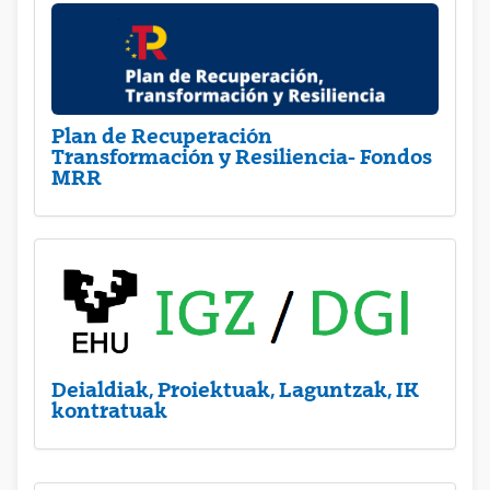
Plan de Recuperación
Transformación y Resiliencia- Fondos
MRR
Deialdiak, Proiektuak, Laguntzak, IK
kontratuak