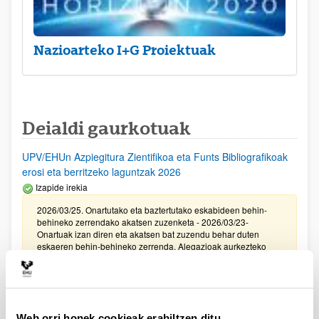
Nazioarteko I+G Proiektuak
Deialdi gaurkotuak
UPV/EHUn Azpiegitura Zientifikoa eta Funts Bibliografikoak
erosi eta berritzeko laguntzak 2026
Izapide irekia
2026/03/25. Onartutako eta baztertutako eskabideen behin-
behineko zerrendako akatsen zuzenketa - 2026/03/23-
Onartuak izan diren eta akatsen bat zuzendu behar duten
eskaeren behin-behineko zerrenda. Alegazioak aurkezteko
epea: 2026/03/24tik 2026/04/09rarte. (biak barne)
Zientzia, Teknologia eta Berrikuntza arloetako kultura
sustatzeko laguntzen deialdia (FECYT) 2026
Web orri honek cookieak erabiltzen ditu