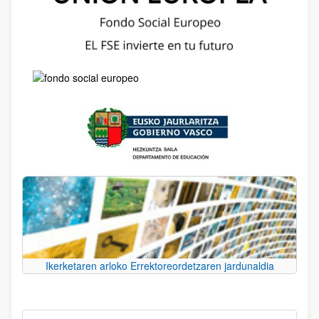
Ikerketaren arloko Errektoreordetzaren jardunaldia