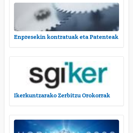
Enpresekin kontratuak eta Patenteak
Ikerkuntzarako Zerbitzu Orokorrak