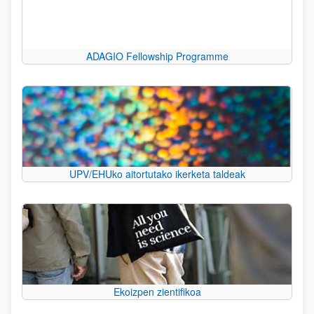
ADAGIO Fellowship Programme
UPV/EHUko aitortutako ikerketa taldeak
Ekoizpen zientifikoa