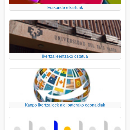
Erakunde elkartuak
Ikertzaileentzako ostatua
Kanpo Ikertzaileek aldi baterako egonaldiak