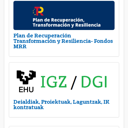
Plan de Recuperación
Transformación y Resiliencia- Fondos
MRR
Deialdiak, Proiektuak, Laguntzak, IK
kontratuak