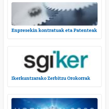
Enpresekin kontratuak eta Patenteak
Ikerkuntzarako Zerbitzu Orokorrak