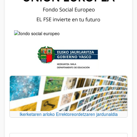
Ikerketaren arloko Errektoreordetzaren jardunaldia