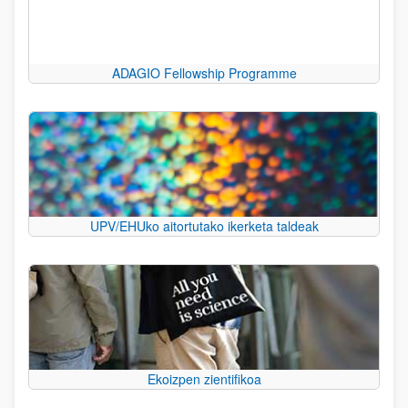
ADAGIO Fellowship Programme
UPV/EHUko aitortutako ikerketa taldeak
Ekoizpen zientifikoa