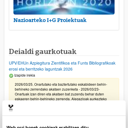
Nazioarteko I+G Proiektuak
Deialdi gaurkotuak
UPV/EHUn Azpiegitura Zientifikoa eta Funts Bibliografikoak
erosi eta berritzeko laguntzak 2026
Izapide irekia
2026/03/25. Onartutako eta baztertutako eskabideen behin-
behineko zerrendako akatsen zuzenketa - 2026/03/23-
Onartuak izan diren eta akatsen bat zuzendu behar duten
eskaeren behin-behineko zerrenda. Alegazioak aurkezteko
epea: 2026/03/24tik 2026/04/09rarte. (biak barne)
Zientzia, Teknologia eta Berrikuntza arloetako kultura
sustatzeko laguntzen deialdia (FECYT) 2026
Web orri honek cookieak erabiltzen ditu