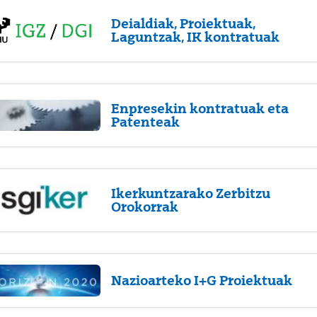
Deialdiak, Proiektuak,
Laguntzak, IK kontratuak
Enpresekin kontratuak eta
Patenteak
Ikerkuntzarako Zerbitzu
Orokorrak
Nazioarteko I+G Proiektuak