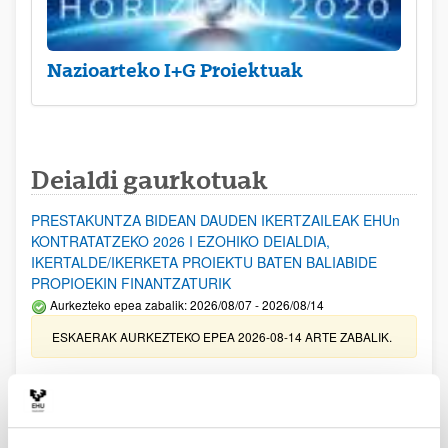
Nazioarteko I+G Proiektuak
Deialdi gaurkotuak
PRESTAKUNTZA BIDEAN DAUDEN IKERTZAILEAK EHUn
KONTRATATZEKO 2026 I EZOHIKO DEIALDIA,
IKERTALDE/IKERKETA PROIEKTU BATEN BALIABIDE
PROPIOEKIN FINANTZATURIK
Aurkezteko epea zabalik: 2026/08/07 - 2026/08/14
ESKAERAK AURKEZTEKO EPEA 2026-08-14 ARTE ZABALIK.
UPV/EHUn Azpiegitura Zientifikoa eta Funts Bibliografikoak
erosi eta berritzeko laguntzak 2026
Izapide irekia