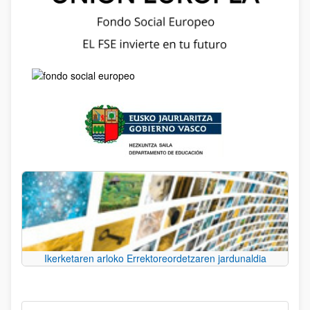
Ikerketaren arloko Errektoreordetzaren jardunaldia