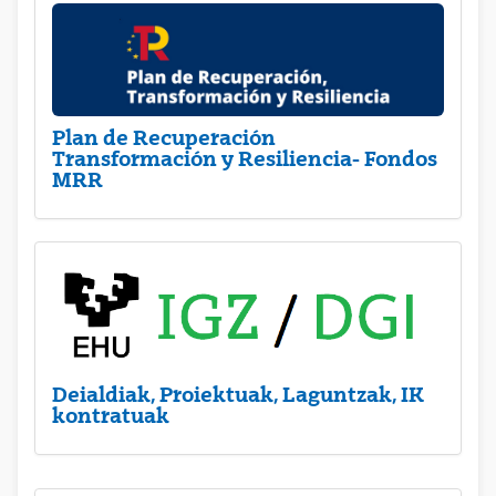
Plan de Recuperación
Transformación y Resiliencia- Fondos
MRR
Deialdiak, Proiektuak, Laguntzak, IK
kontratuak