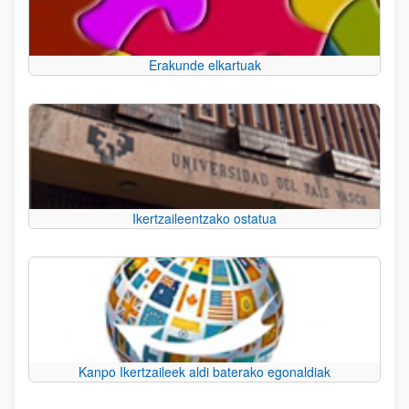
Erakunde elkartuak
Ikertzaileentzako ostatua
Kanpo Ikertzaileek aldi baterako egonaldiak