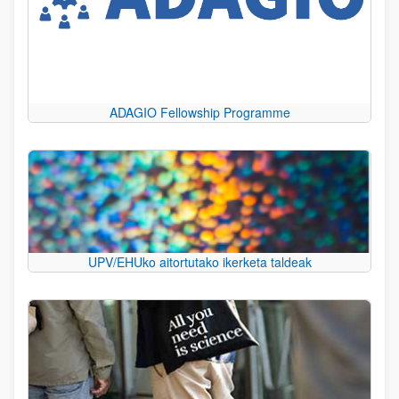
ADAGIO Fellowship Programme
UPV/EHUko aitortutako ikerketa taldeak