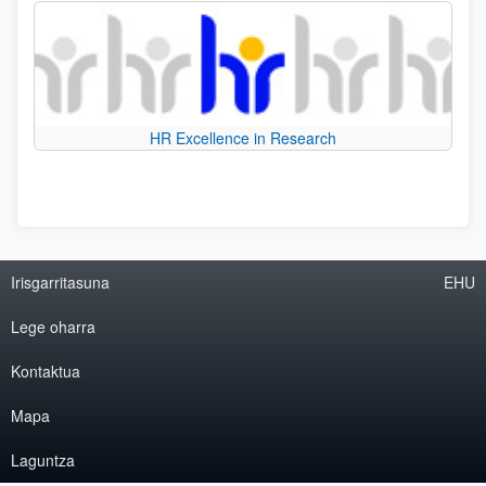
HR Excellence in Research
Irisgarritasuna
EHU
Lege oharra
Kontaktua
Mapa
Laguntza