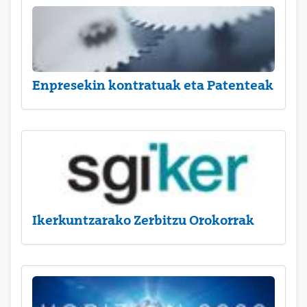
Enpresekin kontratuak eta Patenteak
Ikerkuntzarako Zerbitzu Orokorrak