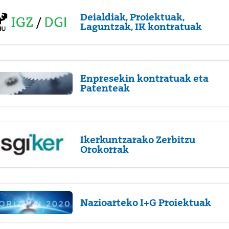
Deialdiak, Proiektuak,
Laguntzak, IK kontratuak
Enpresekin kontratuak eta
Patenteak
Ikerkuntzarako Zerbitzu
Orokorrak
Nazioarteko I+G Proiektuak