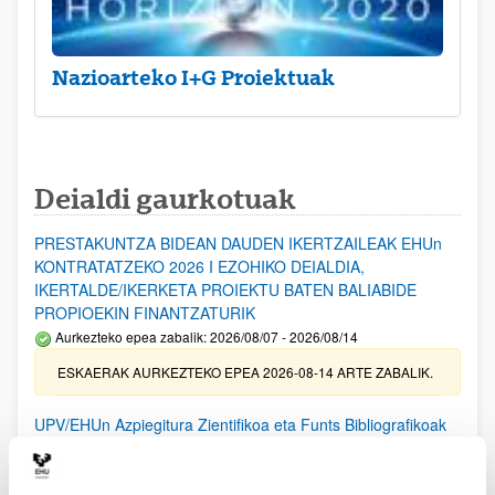
Nazioarteko I+G Proiektuak
Deialdi gaurkotuak
PRESTAKUNTZA BIDEAN DAUDEN IKERTZAILEAK EHUn
KONTRATATZEKO 2026 I EZOHIKO DEIALDIA,
IKERTALDE/IKERKETA PROIEKTU BATEN BALIABIDE
PROPIOEKIN FINANTZATURIK
Aurkezteko epea zabalik: 2026/08/07 - 2026/08/14
ESKAERAK AURKEZTEKO EPEA 2026-08-14 ARTE ZABALIK.
UPV/EHUn Azpiegitura Zientifikoa eta Funts Bibliografikoak
erosi eta berritzeko laguntzak 2026
Izapide irekia