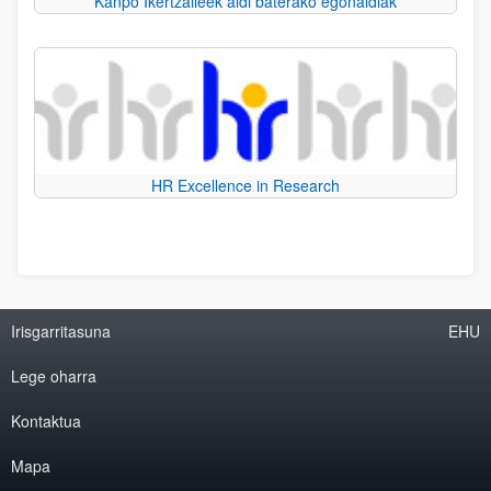
Kanpo Ikertzaileek aldi baterako egonaldiak
HR Excellence in Research
Irisgarritasuna
EHU
Lege oharra
Kontaktua
Mapa