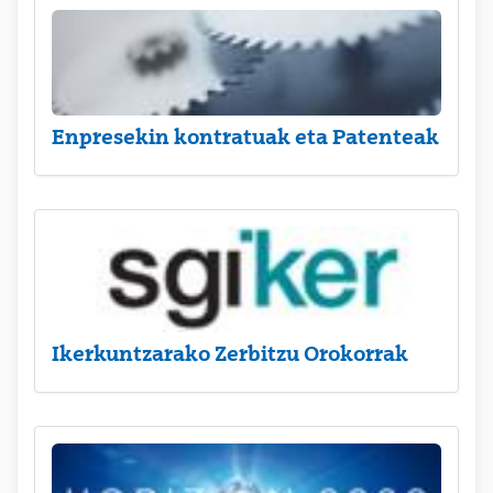
Enpresekin kontratuak eta Patenteak
Ikerkuntzarako Zerbitzu Orokorrak