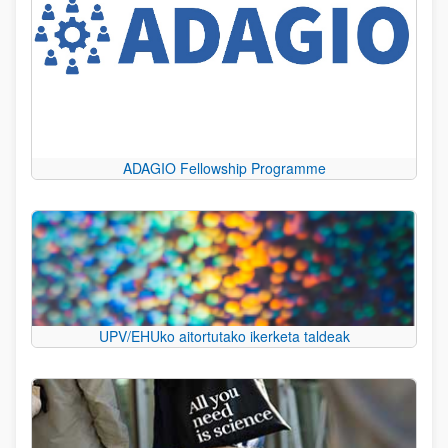
ADAGIO Fellowship Programme
UPV/EHUko aitortutako ikerketa taldeak