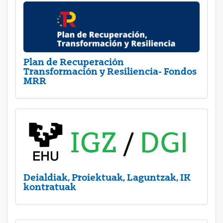
Plan de Recuperación
Transformación y Resiliencia- Fondos
MRR
Deialdiak, Proiektuak, Laguntzak, IK
kontratuak