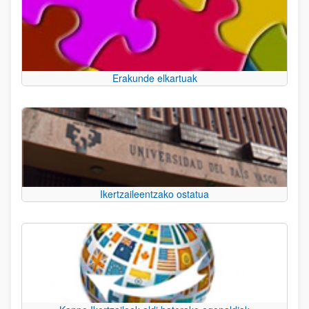
Erakunde elkartuak
Ikertzaileentzako ostatua