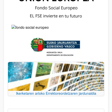
Ikerketaren arloko Errektoreordetzaren jardunaldia