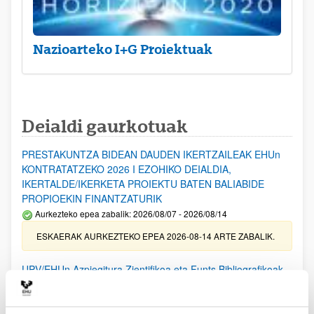
Nazioarteko I+G Proiektuak
Deialdi gaurkotuak
PRESTAKUNTZA BIDEAN DAUDEN IKERTZAILEAK EHUn
KONTRATATZEKO 2026 I EZOHIKO DEIALDIA,
IKERTALDE/IKERKETA PROIEKTU BATEN BALIABIDE
PROPIOEKIN FINANTZATURIK
Aurkezteko epea zabalik: 2026/08/07 - 2026/08/14
ESKAERAK AURKEZTEKO EPEA 2026-08-14 ARTE ZABALIK.
UPV/EHUn Azpiegitura Zientifikoa eta Funts Bibliografikoak
erosi eta berritzeko laguntzak 2026
Izapide irekia