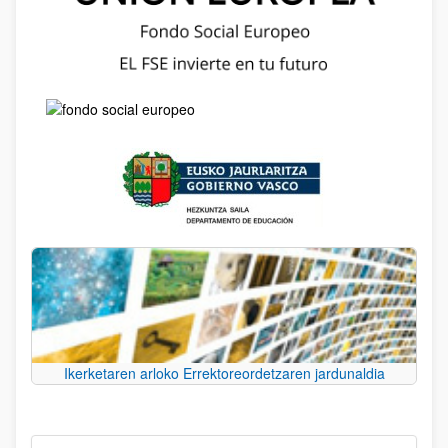
Ikerketaren arloko Errektoreordetzaren jardunaldia