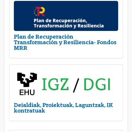
Plan de Recuperación
Transformación y Resiliencia- Fondos
MRR
Deialdiak, Proiektuak, Laguntzak, IK
kontratuak