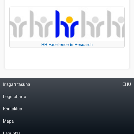
HR Excellence in Research
Irisgarritasuna
EHU
Lege oharra
Kontaktua
Mapa
Laguntza