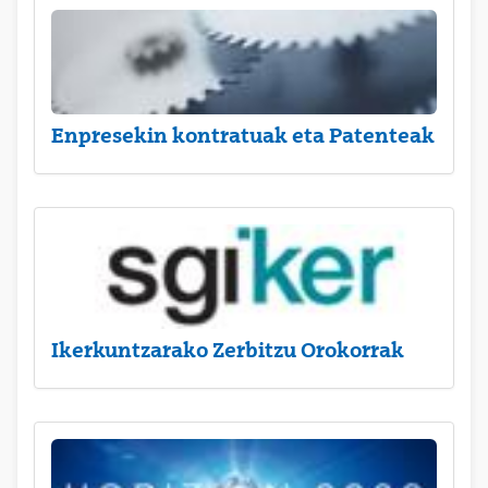
Enpresekin kontratuak eta Patenteak
Ikerkuntzarako Zerbitzu Orokorrak