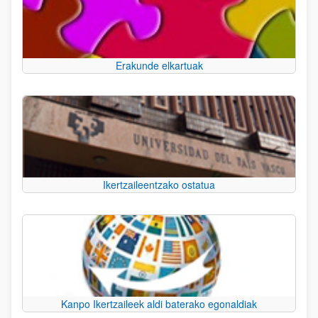
Erakunde elkartuak
Ikertzaileentzako ostatua
Kanpo Ikertzaileek aldi baterako egonaldiak