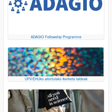
ADAGIO Fellowship Programme
UPV/EHUko aitortutako ikerketa taldeak