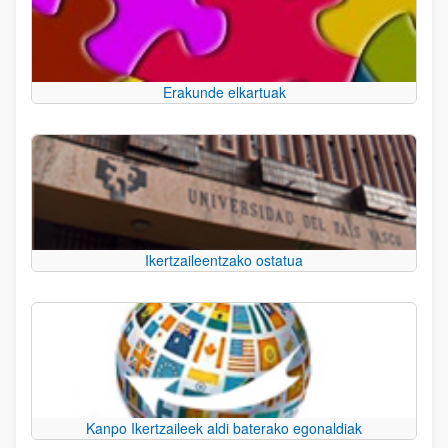
Erakunde elkartuak
Ikertzaileentzako ostatua
Kanpo Ikertzaileek aldi baterako egonaldiak