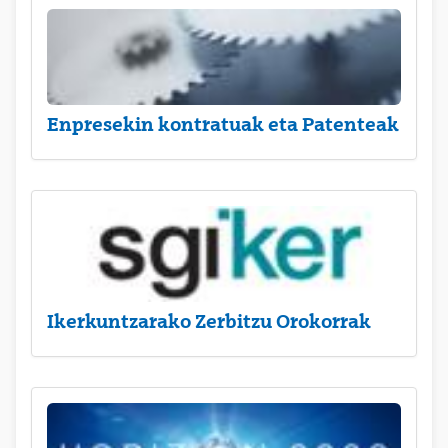
Enpresekin kontratuak eta Patenteak
Ikerkuntzarako Zerbitzu Orokorrak