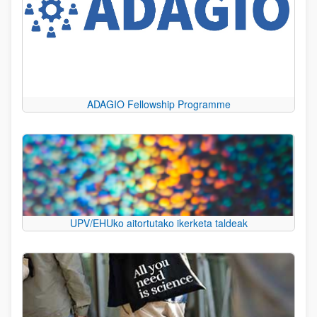
ADAGIO Fellowship Programme
UPV/EHUko aitortutako ikerketa taldeak