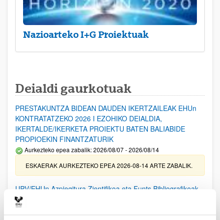
Nazioarteko I+G Proiektuak
Deialdi gaurkotuak
PRESTAKUNTZA BIDEAN DAUDEN IKERTZAILEAK EHUn
KONTRATATZEKO 2026 I EZOHIKO DEIALDIA,
IKERTALDE/IKERKETA PROIEKTU BATEN BALIABIDE
PROPIOEKIN FINANTZATURIK
Aurkezteko epea zabalik: 2026/08/07 - 2026/08/14
ESKAERAK AURKEZTEKO EPEA 2026-08-14 ARTE ZABALIK.
UPV/EHUn Azpiegitura Zientifikoa eta Funts Bibliografikoak
erosi eta berritzeko laguntzak 2026
Izapide irekia