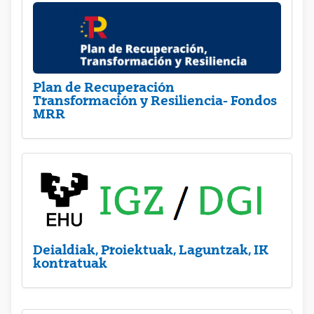
Plan de Recuperación
Transformación y Resiliencia- Fondos
MRR
Deialdiak, Proiektuak, Laguntzak, IK
kontratuak