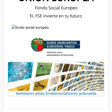
Ikerketaren arloko Errektoreordetzaren jardunaldia