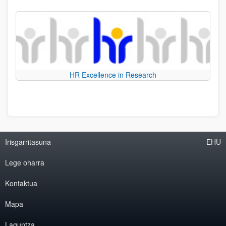
HR Excellence in Research
Irisgarritasuna
EHU
Lege oharra
Kontaktua
Mapa
Laguntza