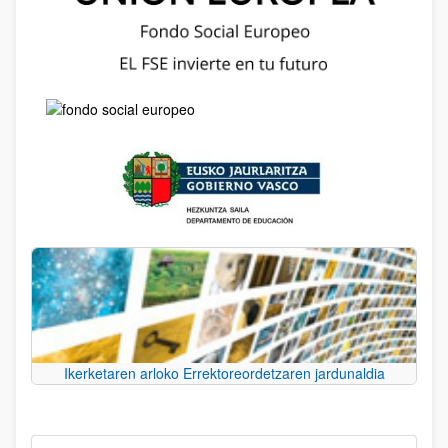
Ikerketaren arloko Errektoreordetzaren jardunaldia