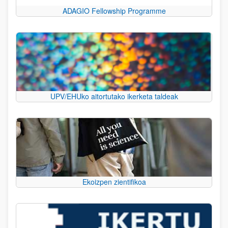
ADAGIO Fellowship Programme
UPV/EHUko aitortutako ikerketa taldeak
Ekoizpen zientifikoa