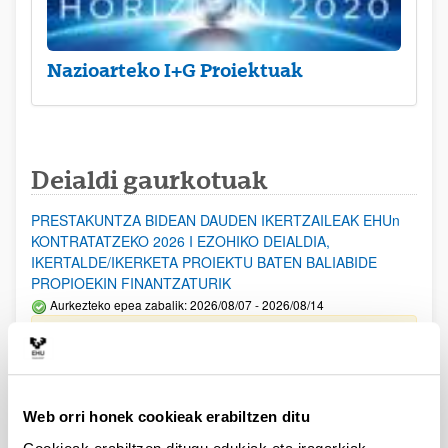
Nazioarteko I+G Proiektuak
Deialdi gaurkotuak
PRESTAKUNTZA BIDEAN DAUDEN IKERTZAILEAK EHUn
KONTRATATZEKO 2026 I EZOHIKO DEIALDIA,
IKERTALDE/IKERKETA PROIEKTU BATEN BALIABIDE
PROPIOEKIN FINANTZATURIK
Aurkezteko epea zabalik: 2026/08/07 - 2026/08/14
ESKAERAK AURKEZTEKO EPEA 2026-08-14 ARTE ZABALIK.
UPV/EHUn Azpiegitura Zientifikoa eta Funts Bibliografikoak
erosi eta berritzeko laguntzak 2026
Web orri honek cookieak erabiltzen ditu
Izapide irekia