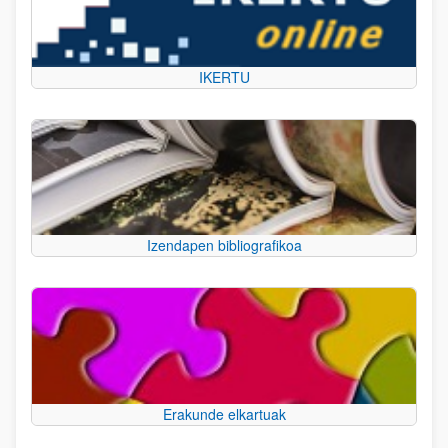
IKERTU
Izendapen bibliografikoa
Erakunde elkartuak