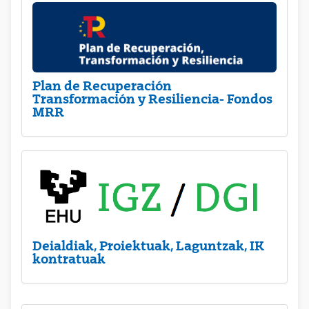
Plan de Recuperación
Transformación y Resiliencia- Fondos
MRR
Deialdiak, Proiektuak, Laguntzak, IK
kontratuak