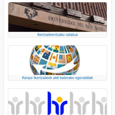
Ikertzaileentzako ostatua
Kanpo Ikertzaileek aldi baterako egonaldiak