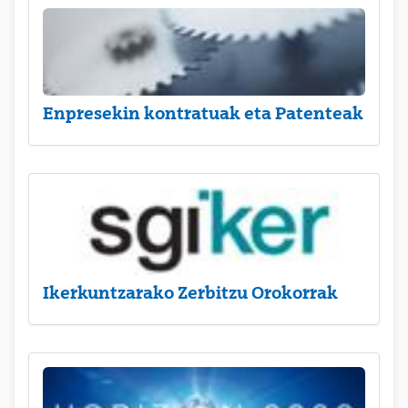
Enpresekin kontratuak eta Patenteak
Ikerkuntzarako Zerbitzu Orokorrak