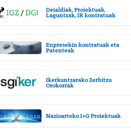
Deialdiak, Proiektuak,
Laguntzak, IK kontratuak
Enpresekin kontratuak eta
Patenteak
Ikerkuntzarako Zerbitzu
Orokorrak
Nazioarteko I+G Proiektuak