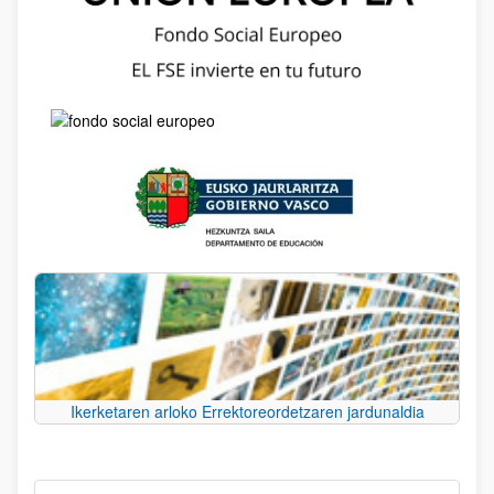
Ikerketaren arloko Errektoreordetzaren jardunaldia