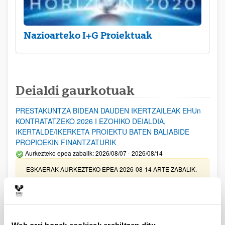
Nazioarteko I+G Proiektuak
Deialdi gaurkotuak
PRESTAKUNTZA BIDEAN DAUDEN IKERTZAILEAK EHUn
KONTRATATZEKO 2026 I EZOHIKO DEIALDIA,
IKERTALDE/IKERKETA PROIEKTU BATEN BALIABIDE
PROPIOEKIN FINANTZATURIK
Aurkezteko epea zabalik: 2026/08/07 - 2026/08/14
ESKAERAK AURKEZTEKO EPEA 2026-08-14 ARTE ZABALIK.
UPV/EHUn Azpiegitura Zientifikoa eta Funts Bibliografikoak
erosi eta berritzeko laguntzak 2026
Izapide irekia