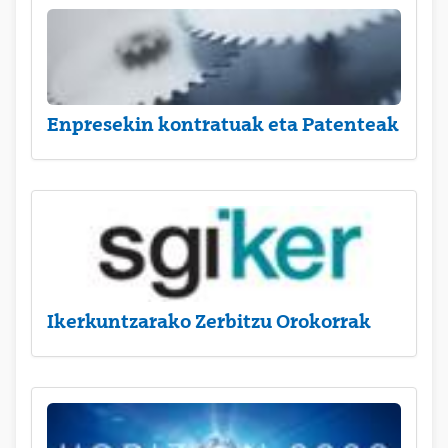
Enpresekin kontratuak eta Patenteak
Ikerkuntzarako Zerbitzu Orokorrak