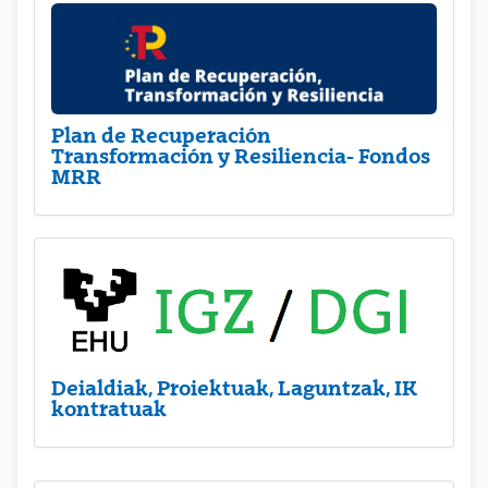
Plan de Recuperación
Transformación y Resiliencia- Fondos
MRR
Deialdiak, Proiektuak, Laguntzak, IK
kontratuak