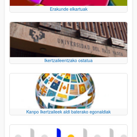
Erakunde elkartuak
Ikertzaileentzako ostatua
Kanpo Ikertzaileek aldi baterako egonaldiak