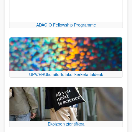
ADAGIO Fellowship Programme
UPV/EHUko aitortutako ikerketa taldeak
Ekoizpen zientifikoa