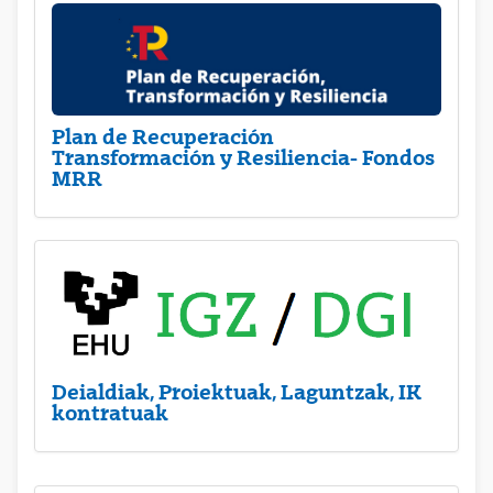
Plan de Recuperación
Transformación y Resiliencia- Fondos
MRR
Deialdiak, Proiektuak, Laguntzak, IK
kontratuak