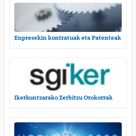
Enpresekin kontratuak eta Patenteak
Ikerkuntzarako Zerbitzu Orokorrak