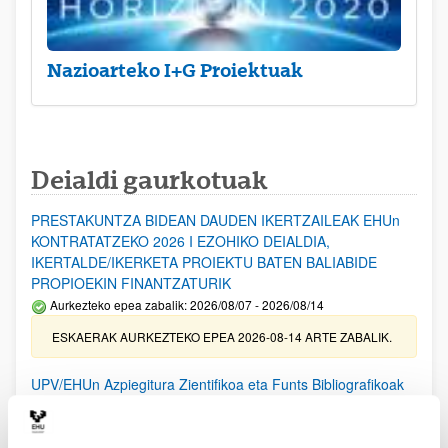
Nazioarteko I+G Proiektuak
Deialdi gaurkotuak
PRESTAKUNTZA BIDEAN DAUDEN IKERTZAILEAK EHUn
KONTRATATZEKO 2026 I EZOHIKO DEIALDIA,
IKERTALDE/IKERKETA PROIEKTU BATEN BALIABIDE
PROPIOEKIN FINANTZATURIK
Aurkezteko epea zabalik: 2026/08/07 - 2026/08/14
ESKAERAK AURKEZTEKO EPEA 2026-08-14 ARTE ZABALIK.
UPV/EHUn Azpiegitura Zientifikoa eta Funts Bibliografikoak
erosi eta berritzeko laguntzak 2026
Izapide irekia