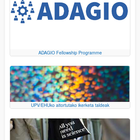
ADAGIO Fellowship Programme
UPV/EHUko aitortutako ikerketa taldeak