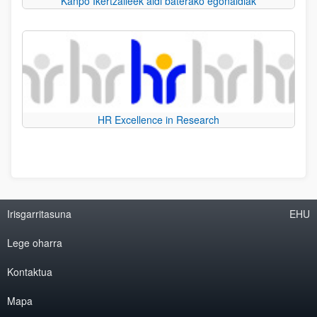
Kanpo Ikertzaileek aldi baterako egonaldiak
HR Excellence in Research
Irisgarritasuna
EHU
Lege oharra
Kontaktua
Mapa