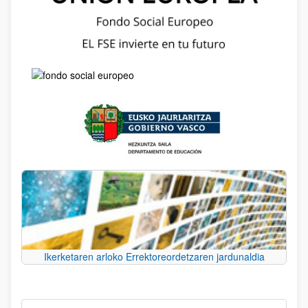
Ikerketaren arloko Errektoreordetzaren jardunaldia