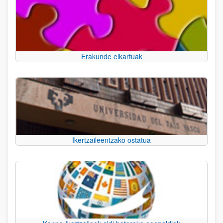
Erakunde elkartuak
Ikertzaileentzako ostatua