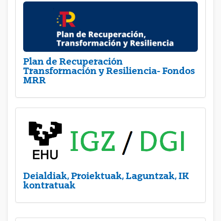
Plan de Recuperación
Transformación y Resiliencia- Fondos
MRR
Deialdiak, Proiektuak, Laguntzak, IK
kontratuak