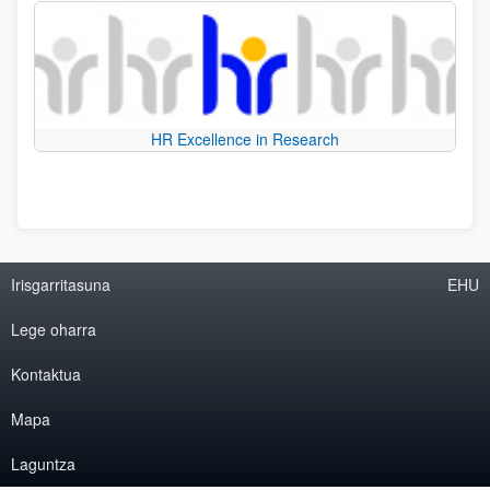
HR Excellence in Research
Irisgarritasuna
EHU
Lege oharra
Kontaktua
Mapa
Laguntza