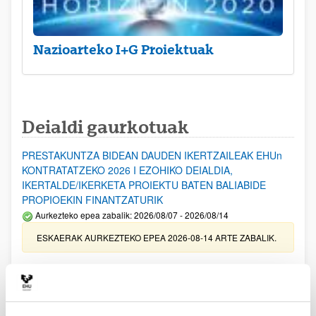
Nazioarteko I+G Proiektuak
Deialdi gaurkotuak
PRESTAKUNTZA BIDEAN DAUDEN IKERTZAILEAK EHUn
KONTRATATZEKO 2026 I EZOHIKO DEIALDIA,
IKERTALDE/IKERKETA PROIEKTU BATEN BALIABIDE
PROPIOEKIN FINANTZATURIK
Aurkezteko epea zabalik: 2026/08/07 - 2026/08/14
ESKAERAK AURKEZTEKO EPEA 2026-08-14 ARTE ZABALIK.
UPV/EHUn Azpiegitura Zientifikoa eta Funts Bibliografikoak
erosi eta berritzeko laguntzak 2026
Izapide irekia