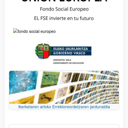
Ikerketaren arloko Errektoreordetzaren jardunaldia