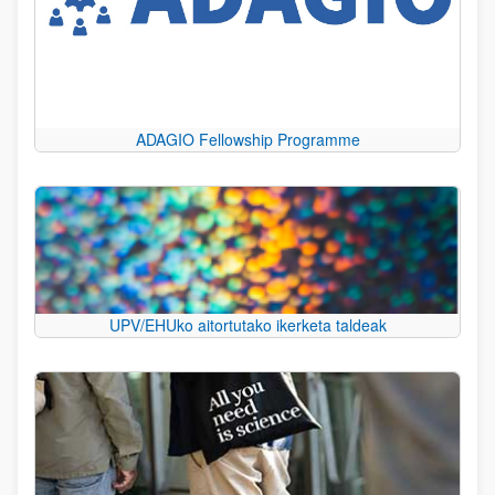
ADAGIO Fellowship Programme
UPV/EHUko aitortutako ikerketa taldeak