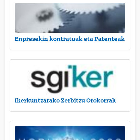
Enpresekin kontratuak eta Patenteak
Ikerkuntzarako Zerbitzu Orokorrak