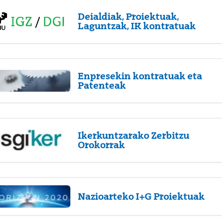
Deialdiak, Proiektuak,
Laguntzak, IK kontratuak
Enpresekin kontratuak eta
Patenteak
Ikerkuntzarako Zerbitzu
Orokorrak
Nazioarteko I+G Proiektuak