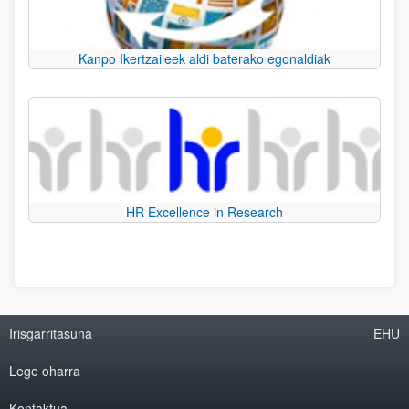
Kanpo Ikertzaileek aldi baterako egonaldiak
HR Excellence in Research
Irisgarritasuna
EHU
Lege oharra
Kontaktua