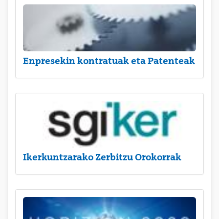
Enpresekin kontratuak eta Patenteak
Ikerkuntzarako Zerbitzu Orokorrak