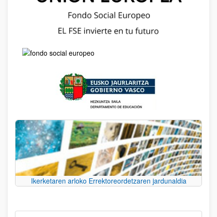
Ikerketaren arloko Errektoreordetzaren jardunaldia