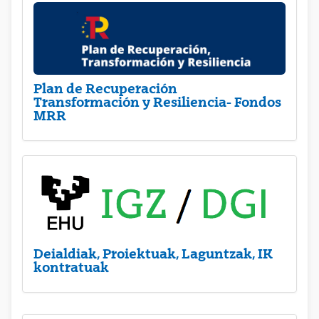
Plan de Recuperación
Transformación y Resiliencia- Fondos
MRR
Deialdiak, Proiektuak, Laguntzak, IK
kontratuak