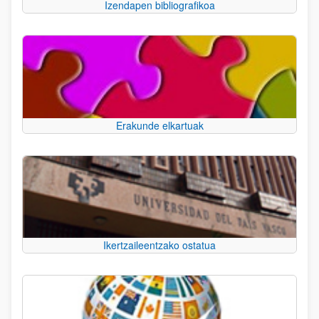
Izendapen bibliografikoa
Erakunde elkartuak
Ikertzaileentzako ostatua