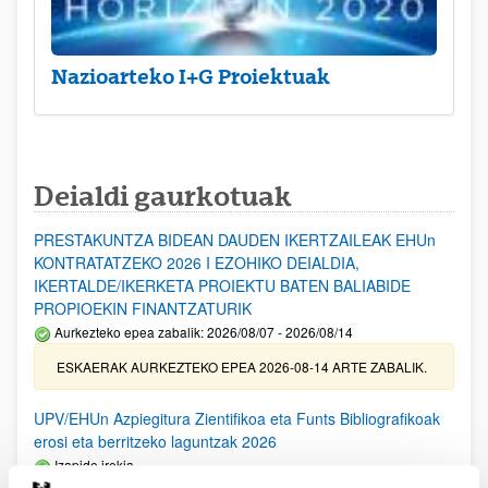
Nazioarteko I+G Proiektuak
Deialdi gaurkotuak
PRESTAKUNTZA BIDEAN DAUDEN IKERTZAILEAK EHUn
KONTRATATZEKO 2026 I EZOHIKO DEIALDIA,
IKERTALDE/IKERKETA PROIEKTU BATEN BALIABIDE
PROPIOEKIN FINANTZATURIK
Aurkezteko epea zabalik: 2026/08/07 - 2026/08/14
ESKAERAK AURKEZTEKO EPEA 2026-08-14 ARTE ZABALIK.
UPV/EHUn Azpiegitura Zientifikoa eta Funts Bibliografikoak
erosi eta berritzeko laguntzak 2026
Izapide irekia