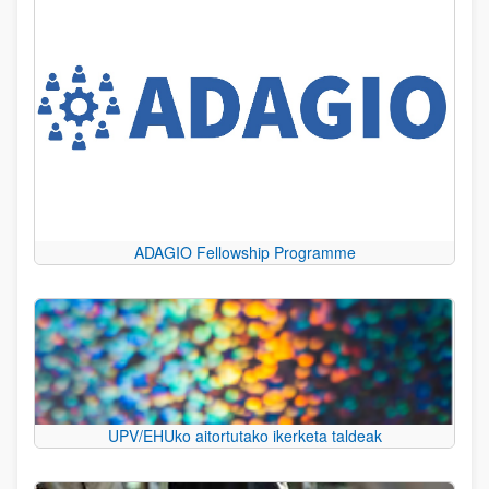
ADAGIO Fellowship Programme
UPV/EHUko aitortutako ikerketa taldeak