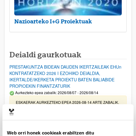
Nazioarteko I+G Proiektuak
Deialdi gaurkotuak
PRESTAKUNTZA BIDEAN DAUDEN IKERTZAILEAK EHUn
KONTRATATZEKO 2026 I EZOHIKO DEIALDIA,
IKERTALDE/IKERKETA PROIEKTU BATEN BALIABIDE
PROPIOEKIN FINANTZATURIK
Aurkezteko epea zabalik: 2026/08/07 - 2026/08/14
ESKAERAK AURKEZTEKO EPEA 2026-08-14 ARTE ZABALIK.
UPV/EHUn Azpiegitura Zientifikoa eta Funts Bibliografikoak
erosi eta berritzeko laguntzak 2026
Izapide irekia
Web orri honek cookieak erabiltzen ditu