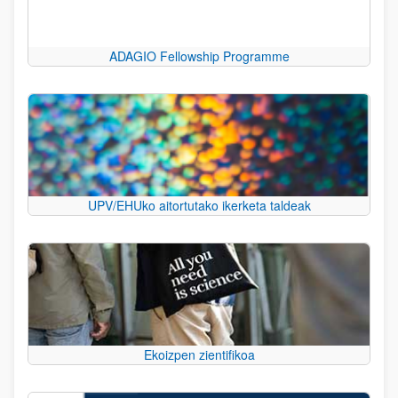
ADAGIO Fellowship Programme
UPV/EHUko aitortutako ikerketa taldeak
Ekoizpen zientifikoa