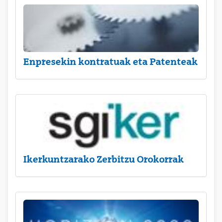
Enpresekin kontratuak eta Patenteak
Ikerkuntzarako Zerbitzu Orokorrak