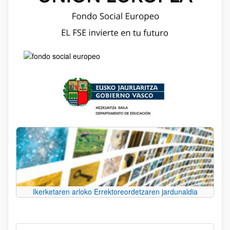
Ikerketaren arloko Errektoreordetzaren jardunaldia