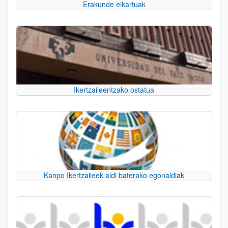
Erakunde elkartuak
Ikertzaileentzako ostatua
Kanpo Ikertzaileek aldi baterako egonaldiak