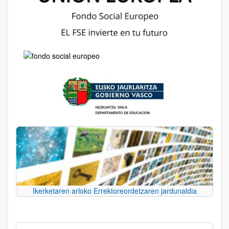
Ikerketaren arloko Errektoreordetzaren jardunaldia