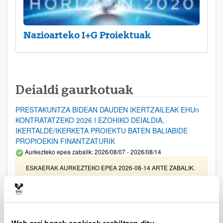
Nazioarteko I+G Proiektuak
Deialdi gaurkotuak
PRESTAKUNTZA BIDEAN DAUDEN IKERTZAILEAK EHUn
KONTRATATZEKO 2026 I EZOHIKO DEIALDIA,
IKERTALDE/IKERKETA PROIEKTU BATEN BALIABIDE
PROPIOEKIN FINANTZATURIK
Aurkezteko epea zabalik: 2026/08/07 - 2026/08/14
ESKAERAK AURKEZTEKO EPEA 2026-08-14 ARTE ZABALIK.
UPV/EHUn Azpiegitura Zientifikoa eta Funts Bibliografikoak
erosi eta berritzeko laguntzak 2026
Izapide irekia