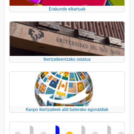
Erakunde elkartuak
Ikertzaileentzako ostatua
Kanpo Ikertzaileek aldi baterako egonaldiak