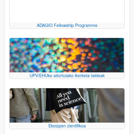
ADAGIO Fellowship Programme
UPV/EHUko aitortutako ikerketa taldeak
Ekoizpen zientifikoa