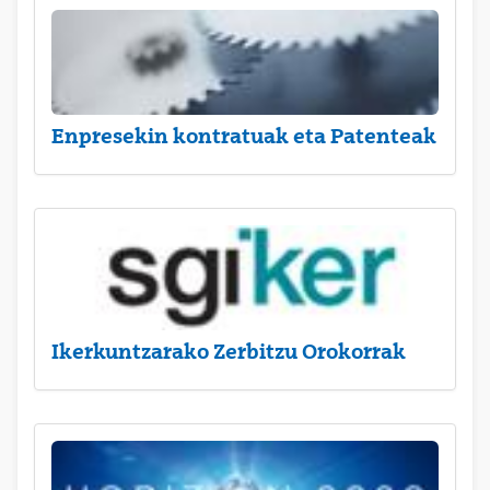
Enpresekin kontratuak eta Patenteak
Ikerkuntzarako Zerbitzu Orokorrak