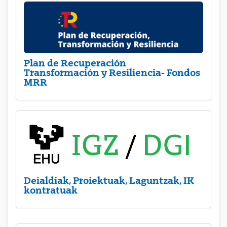
Plan de Recuperación
Transformación y Resiliencia- Fondos
MRR
Deialdiak, Proiektuak, Laguntzak, IK
kontratuak